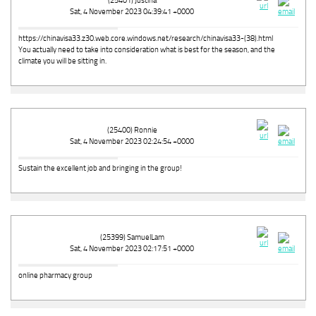
(25401) Justina
Sat, 4 November 2023 04:39:41 +0000
https://chinavisa33.z30.web.core.windows.net/research/chinavisa33-(38).html
You actually need to take into consideration what is best for the season, and the
climate you will be sitting in.
(25400) Ronnie
Sat, 4 November 2023 02:24:54 +0000
Sustain the excellent job and bringing in the group!
(25399) SamuelLam
Sat, 4 November 2023 02:17:51 +0000
online pharmacy group