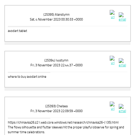
(25395) Alanstymn
Sat, 4 November 2023 00:30:33 +0000
avodart tablet
(25394) Ivystymn
Fri, 3 November 2023 22:44:37 +0000
where to buy avodart online
(25393) Chelsea
Fri, 3 November 2023 22:09:59 +0000
https://chinavisa26.z21.web.core.windows.net/research/chinavisa26-(135).html
The flowy silhouette and flutter sleeves hit the proper playful observe for spring and
summer time celebrations.