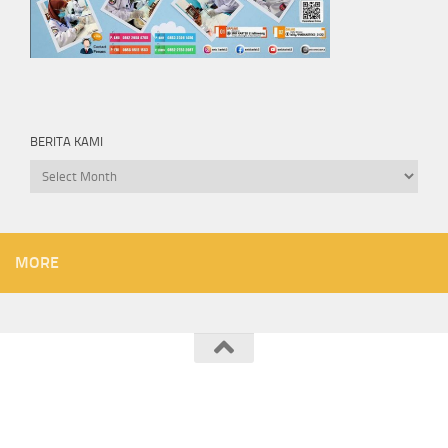
BERITA KAMI
Berita
kami
MORE
SMK KARTEK 2 JATILAWANG © 2026. All Rights Reserved.
Powered by
- Designed with the
Hueman theme