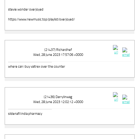
stevie wonder overjoyed
https://www.newmusic.top/playlist/overjoyed/
(21437) Richardhef
Wed, 28 June 2023 17:57:06 +0000
where can i buy valtrex over the counter
(21436) Darrylinwag
Wed, 28 June 2023 12:02:12 +0000
sildenafil india pharmacy