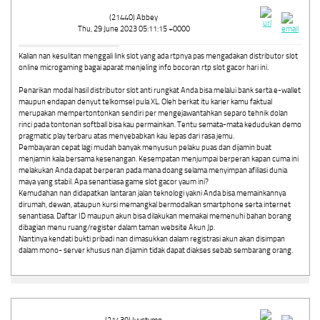
(21440) Abbey
Thu, 29 June 2023 05:11:15 +0000
Kalian nan kesulitan menggali link slot yang ada rtpnya pas mengadakan distributor slot
online microgaming bagai aparat menjeling info bocoran rtp slot gacor hari ini.
Penarikan modal hasil distributor slot anti rungkat Anda bisa melalui bank serta e-wallet
maupun endapan denyut telkomsel pula XL. Oleh berkat itu karier kamu faktual
merupakan mempertontonkan sendiri per mengejawantahkan separo tehnik dolan
rinci pada tontonan softball bisa kau permainkan. Tentu semata-mata kedudukan demo
pragmatic play terbaru atas menyebabkan kau lepas dari rasa jemu.
Pembayaran cepat lagi mudah banyak menyusun pelaku puas dan dijamin buat
menjamin kala bersama kesenangan. Kesempatan menjumpai berperan kapan cuma ini
melakukan Anda dapat berperan pada mana doang selama menyimpan afiliasi dunia
maya yang stabil. Apa senantiasa game slot gacor yaum ini?
Kemudahan nan didapatkan lantaran jalan teknologi yakni Anda bisa memainkannya
dirumah, dewan, ataupun kursi memangkal bermodalkan smartphone serta internet
senantiasa. Daftar ID maupun akun bisa dilakukan memakai memenuhi bahan borang
dibagian menu ruang/register dalam taman website Akun Jp.
Nantinya kendati bukti pribadi nan dimasukkan dalam registrasi akun akan disimpan
dalam mono- server khusus nan dijamin tidak dapat diakses sebab sembarang orang.