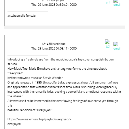
(21439) Ivystymn
Thu, 29 June 2023 04:39:40 +0000
antabuse pills for sale
(21438) sleddbod
Thu, 29 June 2023 01:09:17 +0000
Introducing a fresh release from the music industry's top cover song distribution
service,
New Music Top! Marie Ermakova enchantingly performs the timeless classic
"Overjoyed"
by the renowned musician Stevie Wonder.
Originally released in 1985, this soulful ballad expresses a heartfelt sentiment of love
and appreciation that withstands the test of time. Marie's stunning vocals gracefully
interweave with the romantic lyrics, evoking a powerful and emotional response within
the listener.
Allow yourself to be immersed in the overflowing feelings of love conveyed through
this
beautiful rendition of "Overjoyed."
https://www.newmusic.top/playlist/overjoyed/ -
overjoyed