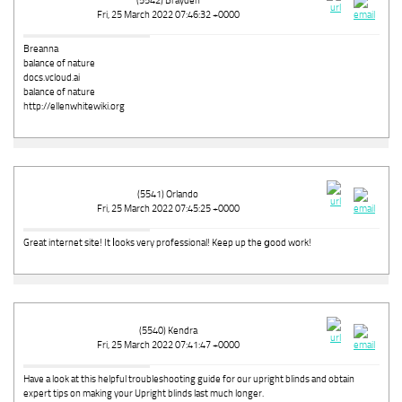
(5542) Brayden
Fri, 25 March 2022 07:46:32 +0000
Breanna
balance of nature
docs.vcloud.ai
balance of nature
http://ellenwhitewiki.org
(5541) Orlando
Fri, 25 March 2022 07:45:25 +0000
Great internet site! It ⅼooks very professional! Keep up the ցood work!
(5540) Kendra
Fri, 25 March 2022 07:41:47 +0000
Have a look at this helpful troubleshooting guide for our upright blinds and obtain
expert tips on making your Upright blinds last much longer.