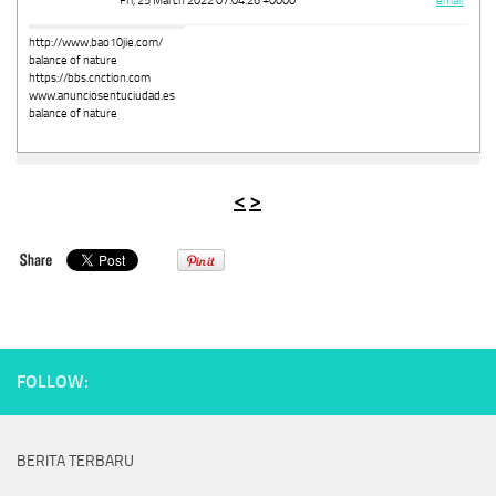
Fri, 25 March 2022 07:04:26 +0000
http://www.bao10jie.com/
balance of nature
https://bbs.cnction.com
www.anunciosentuciudad.es
balance of nature
<
>
FOLLOW:
BERITA TERBARU