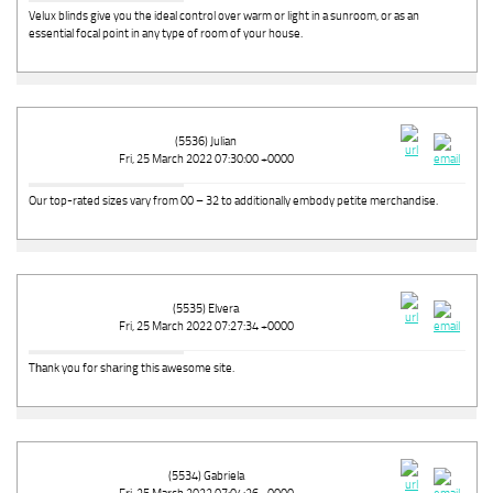
Velux blinds give you the ideal control over warm or light in a sunroom, or as an
essential focal point in any type of room of your house.
(5536) Julian
Fri, 25 March 2022 07:30:00 +0000
Our top-rated sizes vary from 00 – 32 to additionally embody petite merchandise.
(5535) Elvera
Fri, 25 March 2022 07:27:34 +0000
Tһank you for shаring this awesome site.
(5534) Gabriela