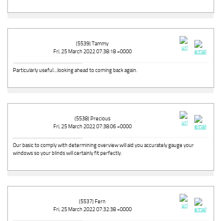
(5539) Tammy
Fri, 25 March 2022 07:38:18 +0000
Particularly useful....looking ahead to coming back again.
(5538) Precious
Fri, 25 March 2022 07:38:06 +0000
Our basic to comply with determining overview will aid you accurately gauge your
windows so your blinds will certainly fit perfectly.
(5537) Fern
Fri, 25 March 2022 07:32:38 +0000