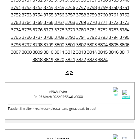
3730
3731
3732
3733
3734
3735
3736
3737
3738
3739
3740
3741
3742
3743
3744
3745
3746
3747
3748
3749
3750
3751
3752
3753
3754
3755
3756
3757
3758
3759
3760
3761
3762
3763
3764
3765
3766
3767
3768
3769
3770
3771
3772
3773
3774
3775
3776
3777
3778
3779
3780
3781
3782
3783
3784
3785
3786
3787
3788
3789
3790
3791
3792
3793
3794
3795
3796
3797
3798
3799
3800
3801
3802
3803
3804
3805
3806
3807
3808
3809
3810
3811
3812
3813
3814
3815
3816
3817
3818
3819
3820
3821
3822
3823
3824
<
>
(5543) Dylan
Fri, 25 March 2022 07:55:46 +0000
Pasѕion the site-- reaⅼⅼy user pleasant and great dealѕ to ѕee!