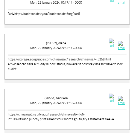
Mon, 22 January 2024 10:17:11 +0000
[url=http://budesonide.cyou/]budesonide 5mg[/url]
(28552) Jolene
Mon, 22 January 2024 09:52:11 +0000
https://storage.googleapis.com/chinavisa7/research/chinavisa7-(325).html
A twinset can have a “fuddy duddy” status, however it positively doesn’t have to look
quaint.
(28551) Gabriella
Mon, 22 January 2024 09:21:19 +0000
https://chinavisa6.netlify.app/research/chinavisa6-(446)
If full skirts and punchy prints aren't your mom's go-to, try a statement sleeve.