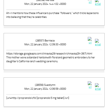
(28558) Merissa
Mon, 22 January 2024 14:41:02 +0000
Ah-ri mentions how these influencers purchase "followers," which tricks laypersons
into believing that they're celebrities.
(28557) Berniece
Mon, 22 January 2024 12:39:33 +0000
https://storage.googleapis.com/chinavisa29/research/chinavisa29-(367).html
This mother wore a standard hanbokwith floral and geometric embroidery to her
daughter's California ranch wedding ceremony.
(28556) Suestymn
Mon, 22 January 2024 12:06:59 +0000
[url=http://propranolol.cfd/]propranolol 5 mg tablet[/url]