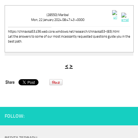
(28550) Maribel
Mon, 22 January 2024 08:47:43 +0000
https://chinavisa53.z36.web.core.windows.net/research/chinavisa53-(83).html
Let the answers to some of our most incessantly requested questions guide you in the
best path.
<
>
FOLLOW: