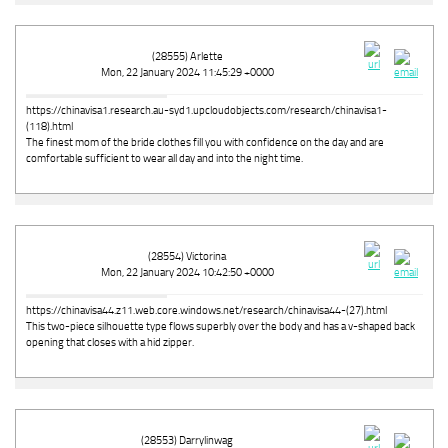
(28555) Arlette
Mon, 22 January 2024 11:45:29 +0000
https://chinavisa1.research.au-syd1.upcloudobjects.com/research/chinavisa1-
(118).html
The finest mom of the bride clothes fill you with confidence on the day and are
comfortable sufficient to wear all day and into the night time.
(28554) Victorina
Mon, 22 January 2024 10:42:50 +0000
https://chinavisa44.z11.web.core.windows.net/research/chinavisa44-(27).html
This two-piece silhouette type flows superbly over the body and has a v-shaped back
opening that closes with a hid zipper.
(28553) Darrylinwag