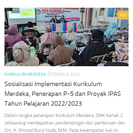
0
KURIKULUM MERDEKA
OCTOBER 3, 2022
Sosialisasi Implementasi Kurikulum
Merdeka, Penerapan P-5 dan Proyek IPAS
Tahun Pelajaran 2022/2023
Dalam rangka penerapan Kurikulum Merdeka, SMK Kartek 2
Jatilawang mendapatkan pendampingan dan pembinaan dari
Drs. H. Ahmad Nurul Huda, M.M. Pada kesempatan kali ini