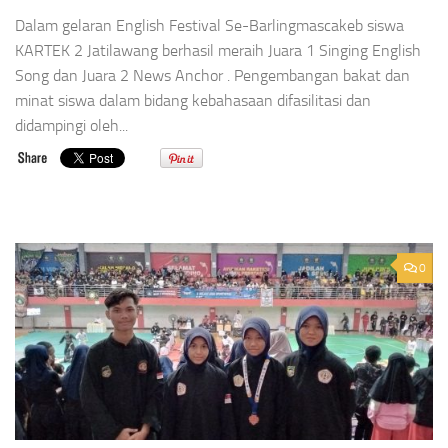
Dalam gelaran English Festival Se-Barlingmascakeb siswa
KARTEK 2 Jatilawang berhasil meraih Juara 1 Singing English
Song dan Juara 2 News Anchor . Pengembangan bakat dan
minat siswa dalam bidang kebahasaan difasilitasi dan
didampingi oleh...
0