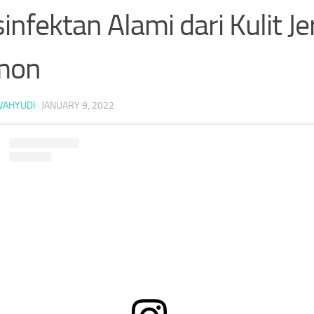
infektan Alami dari Kulit Je
mon
WAHYUDI
·
JANUARY 9, 2022