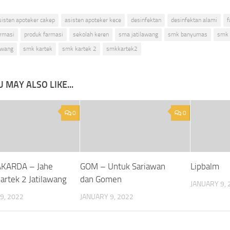
sisten apoteker cakep
asisten apoteker kece
desinfektan
desinfektan alami
f
armasi
produk farmasi
sekolah keren
sma jatilawang
smk banyumas
smk 
awang
smk kartek
smk kartek 2
smkkartek2
 MAY ALSO LIKE...
0
0
KARDA – Jahe
GOM – Untuk Sariawan
Lipbalm
artek 2 Jatilawang
dan Gomen
JANUARY 9, 
9, 2022
JANUARY 9, 2022