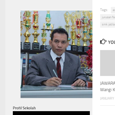
Tags:
a
jurusan f
smk jatil
YOU
JAWARA
Wangi K
JANUARY 
Profil Sekolah