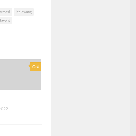
armasi
jatilawang
favorit
0
2022