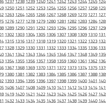
36
1237
1238
1239
1240
1241
1242
1243
1244
1245
124
49
1250
1251
1252
1253
1254
1255
1256
1257
1258
125
62
1263
1264
1265
1266
1267
1268
1269
1270
1271
127
75
1276
1277
1278
1279
1280
1281
1282
1283
1284
128
88
1289
1290
1291
1292
1293
1294
1295
1296
1297
129
01
1302
1303
1304
1305
1306
1307
1308
1309
1310
131
14
1315
1316
1317
1318
1319
1320
1321
1322
1323
132
27
1328
1329
1330
1331
1332
1333
1334
1335
1336
133
40
1341
1342
1343
1344
1345
1346
1347
1348
1349
135
53
1354
1355
1356
1357
1358
1359
1360
1361
1362
136
66
1367
1368
1369
1370
1371
1372
1373
1374
1375
137
79
1380
1381
1382
1383
1384
1385
1386
1387
1388
138
92
1393
1394
1395
1396
1397
1398
1399
1400
1401
140
05
1406
1407
1408
1409
1410
1411
1412
1413
1414
141
18
1419
1420
1421
1422
1423
1424
1425
1426
1427
142
31
1432
1433
1434
1435
1436
1437
1438
1439
1440
144