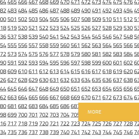
64
465
466
467
468
469
470
471
472
473
474
475
476
4
82
483
484
485
486
487
488
489
490
491
492
493
494
4
00
501
502
503
504
505
506
507
508
509
510
511
512
5
18
519
520
521
522
523
524
525
526
527
528
529
530
5
36
537
538
539
540
541
542
543
544
545
546
547
548
5
54
555
556
557
558
559
560
561
562
563
564
565
566
5
72
573
574
575
576
577
578
579
580
581
582
583
584
5
90
591
592
593
594
595
596
597
598
599
600
601
602
6
08
609
610
611
612
613
614
615
616
617
618
619
620
6
26
627
628
629
630
631
632
633
634
635
636
637
638
6
44
645
646
647
648
649
650
651
652
653
654
655
656
6
62
663
664
665
666
667
668
669
670
671
672
673
674
6
80
681
682
683
684
685
686
687
688
689
690
691
692
6
MORE
98
699
700
701
702
703
704
705
706
707
708
709
710
7
16
717
718
719
720
721
722
723
724
725
726
727
728
7
34
735
736
737
738
739
740
741
742
743
744
745
746
7