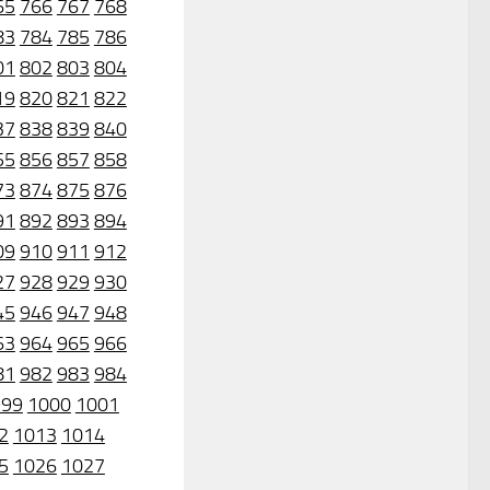
65
766
767
768
83
784
785
786
01
802
803
804
19
820
821
822
37
838
839
840
55
856
857
858
73
874
875
876
91
892
893
894
09
910
911
912
27
928
929
930
45
946
947
948
63
964
965
966
81
982
983
984
999
1000
1001
2
1013
1014
5
1026
1027