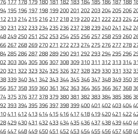
76
177
178
179
180
181
182
183
184
185
186
187
188
1
94
195
196
197
198
199
200
201
202
203
204
205
206
2
12
213
214
215
216
217
218
219
220
221
222
223
224
2
30
231
232
233
234
235
236
237
238
239
240
241
242
2
48
249
250
251
252
253
254
255
256
257
258
259
260
2
66
267
268
269
270
271
272
273
274
275
276
277
278
2
84
285
286
287
288
289
290
291
292
293
294
295
296
2
02
303
304
305
306
307
308
309
310
311
312
313
314
3
20
321
322
323
324
325
326
327
328
329
330
331
332
3
38
339
340
341
342
343
344
345
346
347
348
349
350
3
56
357
358
359
360
361
362
363
364
365
366
367
368
3
74
375
376
377
378
379
380
381
382
383
384
385
386
3
92
393
394
395
396
397
398
399
400
401
402
403
404
4
10
411
412
413
414
415
416
417
418
419
420
421
422
4
28
429
430
431
432
433
434
435
436
437
438
439
440
4
46
447
448
449
450
451
452
453
454
455
456
457
458
4