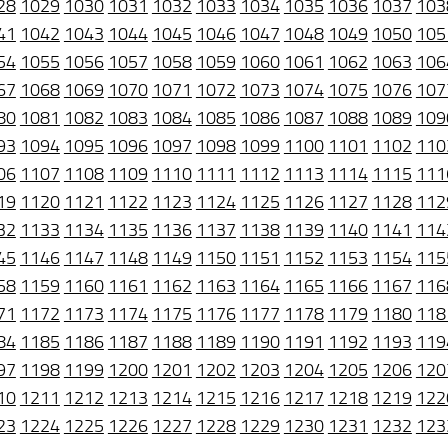
28
1029
1030
1031
1032
1033
1034
1035
1036
1037
103
41
1042
1043
1044
1045
1046
1047
1048
1049
1050
105
54
1055
1056
1057
1058
1059
1060
1061
1062
1063
106
67
1068
1069
1070
1071
1072
1073
1074
1075
1076
107
80
1081
1082
1083
1084
1085
1086
1087
1088
1089
109
93
1094
1095
1096
1097
1098
1099
1100
1101
1102
110
06
1107
1108
1109
1110
1111
1112
1113
1114
1115
111
19
1120
1121
1122
1123
1124
1125
1126
1127
1128
112
32
1133
1134
1135
1136
1137
1138
1139
1140
1141
114
45
1146
1147
1148
1149
1150
1151
1152
1153
1154
115
58
1159
1160
1161
1162
1163
1164
1165
1166
1167
116
71
1172
1173
1174
1175
1176
1177
1178
1179
1180
118
84
1185
1186
1187
1188
1189
1190
1191
1192
1193
119
97
1198
1199
1200
1201
1202
1203
1204
1205
1206
120
10
1211
1212
1213
1214
1215
1216
1217
1218
1219
122
23
1224
1225
1226
1227
1228
1229
1230
1231
1232
123