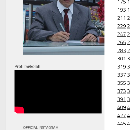
175
1
193
1
211
2
229
2
247
2
265
2
283
2
301
3
319
3
Profil Sekolah
337
3
355
3
373
3
391
3
409
4
427
4
445
4
OFFICIAL INSTAGRAM