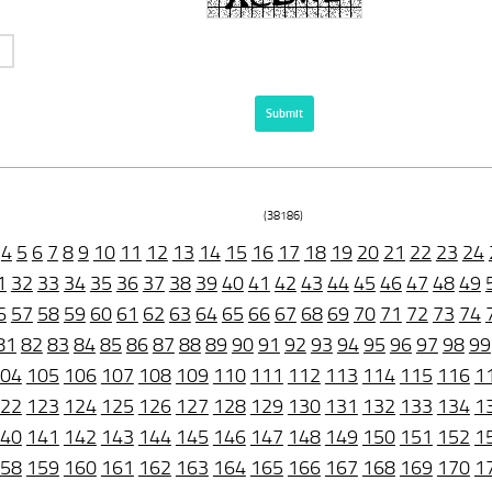
(38186)
4
5
6
7
8
9
10
11
12
13
14
15
16
17
18
19
20
21
22
23
24
1
32
33
34
35
36
37
38
39
40
41
42
43
44
45
46
47
48
49
6
57
58
59
60
61
62
63
64
65
66
67
68
69
70
71
72
73
74
81
82
83
84
85
86
87
88
89
90
91
92
93
94
95
96
97
98
99
04
105
106
107
108
109
110
111
112
113
114
115
116
1
22
123
124
125
126
127
128
129
130
131
132
133
134
1
40
141
142
143
144
145
146
147
148
149
150
151
152
1
58
159
160
161
162
163
164
165
166
167
168
169
170
1