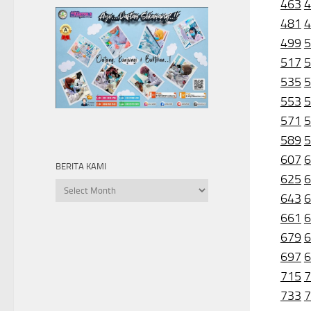
463
4
481
4
499
5
517
5
535
5
553
5
571
5
589
5
607
6
BERITA KAMI
625
6
Berita
643
6
kami
661
6
679
6
697
6
715
7
733
7