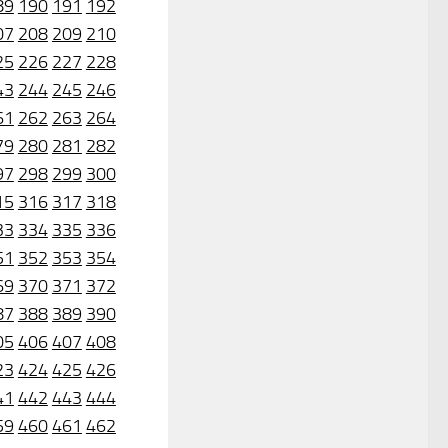
89
190
191
192
07
208
209
210
25
226
227
228
43
244
245
246
61
262
263
264
79
280
281
282
97
298
299
300
15
316
317
318
33
334
335
336
51
352
353
354
69
370
371
372
87
388
389
390
05
406
407
408
23
424
425
426
41
442
443
444
59
460
461
462