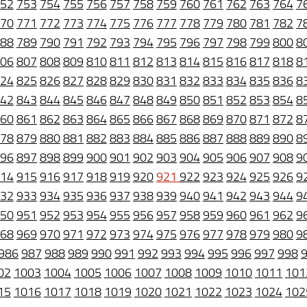
52
753
754
755
756
757
758
759
760
761
762
763
764
7
70
771
772
773
774
775
776
777
778
779
780
781
782
7
88
789
790
791
792
793
794
795
796
797
798
799
800
8
06
807
808
809
810
811
812
813
814
815
816
817
818
8
24
825
826
827
828
829
830
831
832
833
834
835
836
8
42
843
844
845
846
847
848
849
850
851
852
853
854
8
60
861
862
863
864
865
866
867
868
869
870
871
872
8
78
879
880
881
882
883
884
885
886
887
888
889
890
8
96
897
898
899
900
901
902
903
904
905
906
907
908
9
14
915
916
917
918
919
920
921
922
923
924
925
926
9
32
933
934
935
936
937
938
939
940
941
942
943
944
9
50
951
952
953
954
955
956
957
958
959
960
961
962
9
68
969
970
971
972
973
974
975
976
977
978
979
980
9
986
987
988
989
990
991
992
993
994
995
996
997
998
02
1003
1004
1005
1006
1007
1008
1009
1010
1011
101
15
1016
1017
1018
1019
1020
1021
1022
1023
1024
102