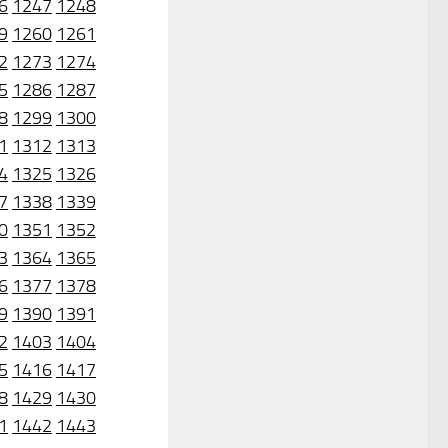
6
1247
1248
9
1260
1261
2
1273
1274
5
1286
1287
8
1299
1300
1
1312
1313
4
1325
1326
7
1338
1339
0
1351
1352
3
1364
1365
6
1377
1378
9
1390
1391
2
1403
1404
5
1416
1417
8
1429
1430
1
1442
1443