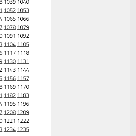
8
1039
1040
1
1052
1053
4
1065
1066
7
1078
1079
0
1091
1092
3
1104
1105
6
1117
1118
9
1130
1131
2
1143
1144
5
1156
1157
8
1169
1170
1
1182
1183
4
1195
1196
7
1208
1209
0
1221
1222
3
1234
1235