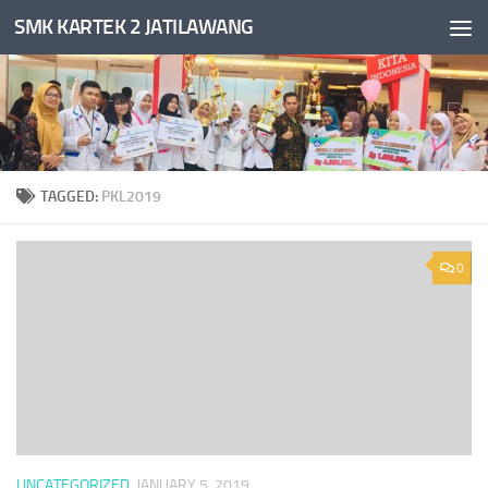
SMK KARTEK 2 JATILAWANG
Skip to content
TAGGED:
PKL2019
0
UNCATEGORIZED
JANUARY 5, 2019