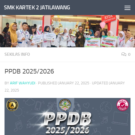
SMK KARTEK 2 JATILAWANG
Skip to content
SEKILAS INFO
0
PPDB 2025/2026
BY
ARIF WAHYUDI
· PUBLISHED
JANUARY 22, 2025
· UPDATED
JANUARY
22, 2025