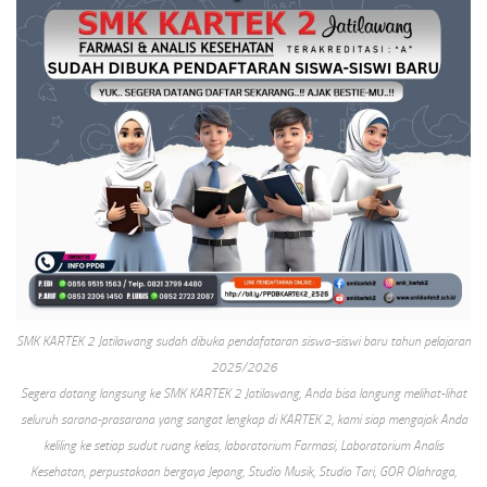
SMK KARTEK 2 Jatilawang sudah dibuka pendafataran siswa-siswi baru tahun pelajaran
2025/2026
Segera datang langsung ke SMK KARTEK 2 Jatilawang, Anda bisa langung melihat-lihat
seluruh sarana-prasarana yang sangat lengkap di KARTEK 2, kami siap mengajak Anda
keliling ke setiap sudut ruang kelas, laboratorium Farmasi, Laboratorium Analis
Kesehatan, perpustakaan bergaya Jepang, Studio Musik, Studio Tari, GOR Olahraga,