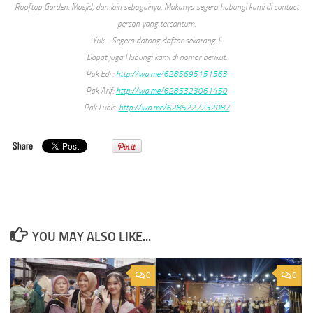
Rooftop Garden, Masjid, dan lain sebagainya. Makanya segera hubungi kami di contact
person yang tercantum.
Yuk… Segera datang daftar sekarang..!!
Dapat juga Hubungi kami di nomor berikut:
Pak Edi :
http://wa.me/6285695151563
Pak Arif:
http://wa.me/6285323061450
Pak Lubis:
http://wa.me/6285227232087
YOU MAY ALSO LIKE...
0
0