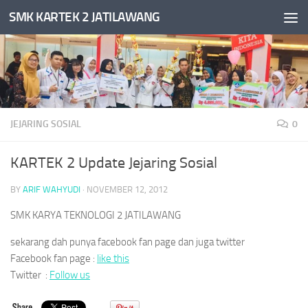
SMK KARTEK 2 JATILAWANG
Skip to content
JEJARING SOSIAL
0
KARTEK 2 Update Jejaring Sosial
BY
ARIF WAHYUDI
·
NOVEMBER 12, 2012
SMK KARYA TEKNOLOGI 2 JATILAWANG
sekarang dah punya facebook fan page dan juga twitter
Facebook fan page :
like this
Twitter :
Follow us