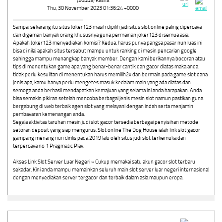
(26449) Kasha
Thu, 30 November 2023 01:36:24 +0000
Sampai sekarang itu situs Joker123 masih dipilih jadi situs slot online paling dipercaya
dan digemari banyak orang khususnya guna permainan joker123 di semua asia.
Apakah Joker123 menyediakan komisi? Kedua, harus punya pangsa pasar nun luas ini
bisa di nilai apakah situs tersebut mampu untuk ranking di mesin pencarian google
sehingga mampu menangkap banyak member. Dengan kami berikannya bocoran atau
tips di menentukan game apa yang benar-benar cantik dan gacor diatas maka anda
tidak perlu kesulitan di menentukan harus memilih2x dan bermain pada game slot dana
jenis apa, kamu hanya perlu mengetes masuk kedalam main yang ada diatas dan
semoga anda berhasil mendapatkan kemajuan yang selama ini anda harapakan. Anda
bisa semakin pikiran setelah mencoba berbagai jenis mesin slot namun pastikan guna
bergabung di web terbaik agen slot yang melayani dengan indah serta menjamin
pembayaran kemenangan anda.
Segala aktivitas taruhan mesin judi slot gacor tersedia berbagai penyisihan metode
setoran deposit yang siap mengurus. Slot online The Dog House ialah link slot gacor
gampang menang nun dirilis pada 2019 lalu oleh situs judi slot terkemuka dan
terpercaya no 1 Pragmatic Play.
Akses Link Slot Server Luar Negeri » Cukup memakai satu akun gacor slot terbaru
sekadar, Kini anda mampu memainkan seluruh main slot server luar negeri internasional
dengan menyediakan server tergacor dan terbaik dalam asia maupun eropa.