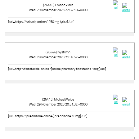
(26445) ElwoodPiorn
Wed, 29 November 2023 22:04:18 +0000
[url=https://lyricadp.online/]250 mg lyrica[/url]
(26444) Ivystymn
Wed, 29 November 2023 21:58:52 +0000
[url=http://finasteridel.online/]online pharmacy finasteride 1mg[/url]
(26443) MichaelWeibe
Wed, 29 November 2023 20:51:32 +0000
[url=https://iprednisone.online/]prednisone 10mg[/url]