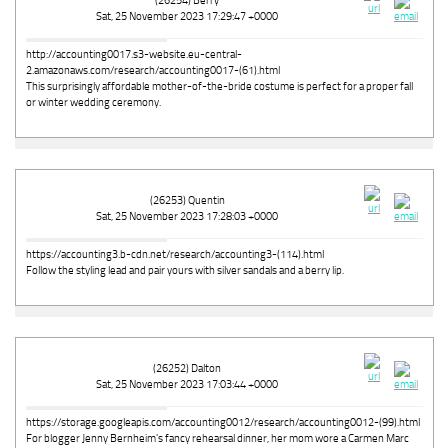
(26254) Berry
Sat, 25 November 2023 17:29:47 +0000
http://accounting0017.s3-website.eu-central-
2.amazonaws.com/research/accounting0017-(61).html
This surprisingly affordable mother-of-the-bride costume is perfect for a proper fall
or winter wedding ceremony.
(26253) Quentin
Sat, 25 November 2023 17:28:03 +0000
https://accounting3.b-cdn.net/research/accounting3-(114).html
Follow the styling lead and pair yours with silver sandals and a berry lip.
(26252) Dalton
Sat, 25 November 2023 17:03:44 +0000
https://storage.googleapis.com/accounting0012/research/accounting0012-(99).html
For blogger Jenny Bernheim's fancy rehearsal dinner, her mom wore a Carmen Marc