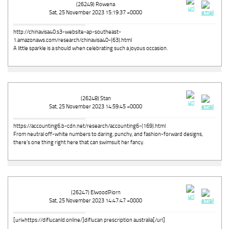
(26249) Rowena
Sat, 25 November 2023 15:19:37 +0000
http://chinavisa40.s3-website-ap-southeast-
1.amazonaws.com/research/chinavisa40-(63).html
A little sparkle is a should when celebrating such a joyous occasion.
(26248) Stan
Sat, 25 November 2023 14:59:45 +0000
https://accounting6.b-cdn.net/research/accounting6-(169).html
From neutral off-white numbers to daring, punchy, and fashion-forward designs,
there's one thing right here that can swimsuit her fancy.
(26247) ElwoodPiorn
Sat, 25 November 2023 14:47:47 +0000
[url=https://diflucanld.online/]diflucan prescription australia[/url]