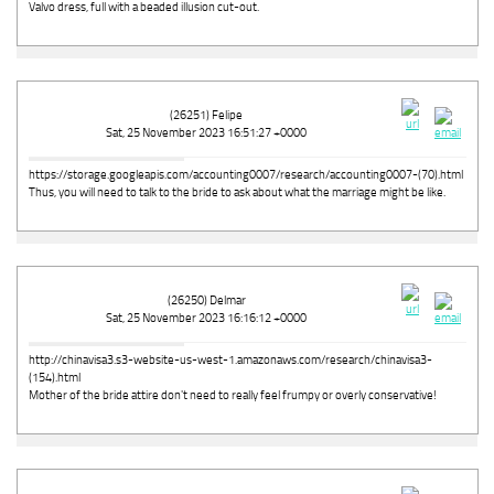
Valvo dress, full with a beaded illusion cut-out.
(26251) Felipe
Sat, 25 November 2023 16:51:27 +0000
https://storage.googleapis.com/accounting0007/research/accounting0007-(70).html
Thus, you will need to talk to the bride to ask about what the marriage might be like.
(26250) Delmar
Sat, 25 November 2023 16:16:12 +0000
http://chinavisa3.s3-website-us-west-1.amazonaws.com/research/chinavisa3-
(154).html
Mother of the bride attire don't need to really feel frumpy or overly conservative!