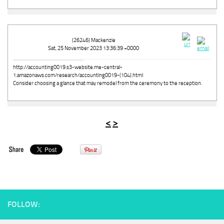
(26246) Mackenzie
Sat, 25 November 2023 13:36:39 +0000
http://accounting0019.s3-website.me-central-
1.amazonaws.com/research/accounting0019-(104).html
Consider choosing a glance that may remodel from the ceremony to the reception.
<
>
FOLLOW: