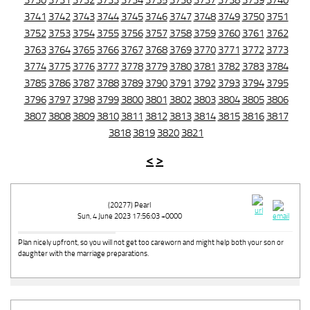
3730
3731
3732
3733
3734
3735
3736
3737
3738
3739
3740
3741
3742
3743
3744
3745
3746
3747
3748
3749
3750
3751
3752
3753
3754
3755
3756
3757
3758
3759
3760
3761
3762
3763
3764
3765
3766
3767
3768
3769
3770
3771
3772
3773
3774
3775
3776
3777
3778
3779
3780
3781
3782
3783
3784
3785
3786
3787
3788
3789
3790
3791
3792
3793
3794
3795
3796
3797
3798
3799
3800
3801
3802
3803
3804
3805
3806
3807
3808
3809
3810
3811
3812
3813
3814
3815
3816
3817
3818
3819
3820
3821
<
>
(20277) Pearl
Sun, 4 June 2023 17:56:03 +0000
Plan nicely upfront, so you will not get too careworn and might help both your son or
daughter with the marriage preparations.