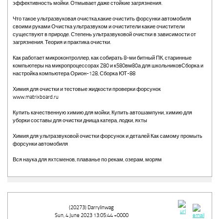
эффективность мойки. Отмывает даже стойкие загрязнения.
Что такое ультразвуковая очистка,какие очистить форсунки автомобиля
своими руками Очистка ультразвуком и очистители какие очистители
существуют в природе. Степень ультразвуковой очистки в зависимости от
загрязнения. Теория и практика очистки.
Как работает микроконтроллер, как собирать 8-ми битный ПК, старинные
компьютеры на микропроцессорах Z80 и к580вм80а для школьниковСборка и
настройка компьютера Орион-128, Сборка ЮТ-88
Химия для очистки и тестовые жидкости проверки форсунок
www.matrixboard.ru
Купить качественную химию для мойки, Купить автошампуни, химию для
уборки составы для очистки днища катера, лодки, яхты
Химия для ультразвуковой очистки форсунок и деталей Как самому промыть
форсунки автомобиля
Вся наука для яхтсменов, плаванье по рекам, озерам, морям
(20273) Darrylinwag
Sun, 4 June 2023 13:05:44 +0000