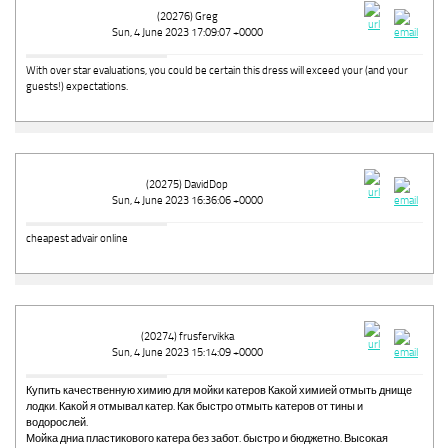
(20276) Greg
Sun, 4 June 2023 17:09:07 +0000
With over star evaluations, you could be certain this dress will exceed your (and your
guests!) expectations.
(20275) DavidDop
Sun, 4 June 2023 16:36:06 +0000
cheapest advair online
(20274) frusfervikka
Sun, 4 June 2023 15:14:09 +0000
Купить качественную химию для мойки катеров Какой химией отмыть днище
лодки. Какой я отмывал катер. Как быстро отмыть катеров от тины и
водорослей.
Мойка дниа пластикового катера без забот. быстро и бюджетно. Высокая