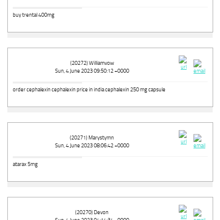
buy trental 400mg
(20272) Williamvow
Sun, 4 June 2023 09:50:12 +0000
order cephalexin cephalexin price in india cephalexin 250 mg capsule
(20271) Marystymn
Sun, 4 June 2023 08:06:42 +0000
atarax 5mg
(20270) Devon