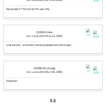
Sun, 4 June 2023 04:14:34 +0000
Appreciate it! This is an terrific web-site.
(20269) Amelie
Sun, 4 June 2023 03:24:23 +0000
Love the site-- extremely individual pleasant and lots to see!
(20268) Darrylinwag
Sun, 4 June 2023 00:47:26 +0000
6 baclofen
<
>