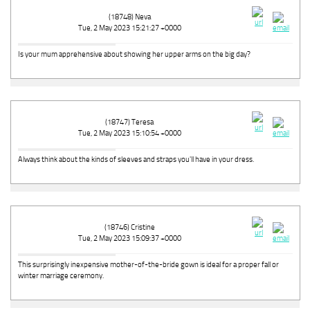
(18748) Neva
Tue, 2 May 2023 15:21:27 +0000
Is your mum apprehensive about showing her upper arms on the big day?
(18747) Teresa
Tue, 2 May 2023 15:10:54 +0000
Always think about the kinds of sleeves and straps you'll have in your dress.
(18746) Cristine
Tue, 2 May 2023 15:09:37 +0000
This surprisingly inexpensive mother-of-the-bride gown is ideal for a proper fall or
winter marriage ceremony.