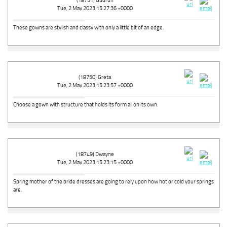
(18751) Gudrun
Tue, 2 May 2023 15:27:36 +0000
These gowns are stylish and classy with only a little bit of an edge.
(18750) Greta
Tue, 2 May 2023 15:23:57 +0000
Choose a gown with structure that holds its form all on its own.
(18749) Dwayne
Tue, 2 May 2023 15:23:15 +0000
Spring mother of the bride dresses are going to rely upon how hot or cold your springs
are.