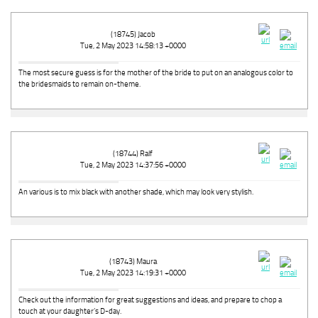
(18745) Jacob
Tue, 2 May 2023 14:58:13 +0000
The most secure guess is for the mother of the bride to put on an analogous color to
the bridesmaids to remain on-theme.
(18744) Ralf
Tue, 2 May 2023 14:37:56 +0000
An various is to mix black with another shade, which may look very stylish.
(18743) Maura
Tue, 2 May 2023 14:19:31 +0000
Check out the information for great suggestions and ideas, and prepare to chop a
touch at your daughter’s D-day.