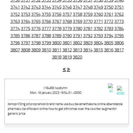
3730
3731
3732
3733
3734
3735
3736
3737
3738
3739
3740
3741
3742
3743
3744
3745
3746
3747
3748
3749
3750
3751
3752
3753
3754
3755
3756
3757
3758
3759
3760
3761
3762
3763
3764
3765
3766
3767
3768
3769
3770
3771
3772
3773
3774
3775
3776
3777
3778
3779
3780
3781
3782
3783
3784
3785
3786
3787
3788
3789
3790
3791
3792
3793
3794
3795
3796
3797
3798
3799
3800
3801
3802
3803
3804
3805
3806
3807
3808
3809
3810
3811
3812
3813
3814
3815
3816
3817
3818
3819
3820
<
>
(16469) Ivystymn
Mon, 16 January 2023 19:54:51 +0000
lisinopril 5mg pill propranolol brand name usa buy dexamethasone online albendazole
pharmacy ciprofloxacin online how to get zithromax over the counter augmentin
generic price