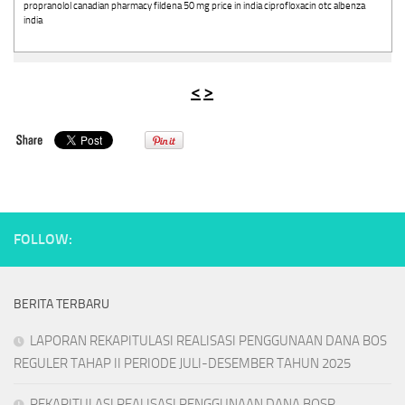
propranolol canadian pharmacy fildena 50 mg price in india ciprofloxacin otc albenza
india
<
>
FOLLOW:
BERITA TERBARU
LAPORAN REKAPITULASI REALISASI PENGGUNAAN DANA BOS
REGULER TAHAP II PERIODE JULI-DESEMBER TAHUN 2025
REKAPITULASI REALISASI PENGGUNAAN DANA BOSP