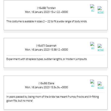
(16468) Torsten
Mon, 16 January 2023 15:41:22 +0000
This costume is available in sizes 2 – 22 to fit a wide range of body kinds.
(16467) Savannah
Mon, 16 January 2023 15:38:12 +0000
Experiment with strapless types, sudden lengths, or modern jumpsuits.
(16466) Elane
Mon, 16 January 2023 15:34:34 +0000
In years passed by, being mom of the bride has meant frumpy frocks and ill-fitting
gown fits, but no more!