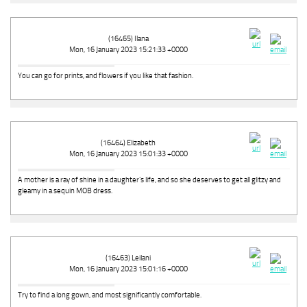
(16465) Ilana
Mon, 16 January 2023 15:21:33 +0000
You can go for prints, and flowers if you like that fashion.
(16464) Elizabeth
Mon, 16 January 2023 15:01:33 +0000
A mother is a ray of shine in a daughter’s life, and so she deserves to get all glitzy and
gleamy in a sequin MOB dress.
(16463) Leilani
Mon, 16 January 2023 15:01:16 +0000
Try to find a long gown, and most significantly comfortable.