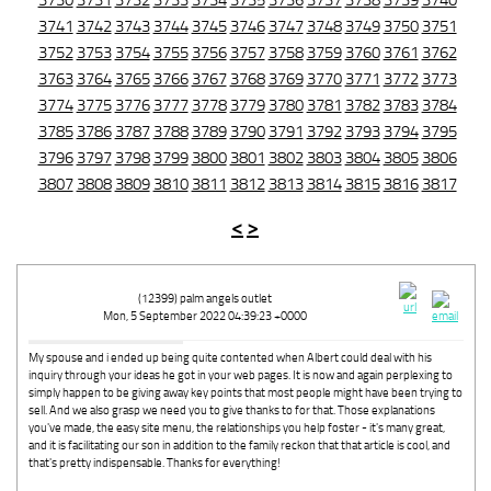
3730
3731
3732
3733
3734
3735
3736
3737
3738
3739
3740
3741
3742
3743
3744
3745
3746
3747
3748
3749
3750
3751
3752
3753
3754
3755
3756
3757
3758
3759
3760
3761
3762
3763
3764
3765
3766
3767
3768
3769
3770
3771
3772
3773
3774
3775
3776
3777
3778
3779
3780
3781
3782
3783
3784
3785
3786
3787
3788
3789
3790
3791
3792
3793
3794
3795
3796
3797
3798
3799
3800
3801
3802
3803
3804
3805
3806
3807
3808
3809
3810
3811
3812
3813
3814
3815
3816
3817
<
>
(12399) palm angels outlet
Mon, 5 September 2022 04:39:23 +0000
My spouse and i ended up being quite contented when Albert could deal with his
inquiry through your ideas he got in your web pages. It is now and again perplexing to
simply happen to be giving away key points that most people might have been trying to
sell. And we also grasp we need you to give thanks to for that. Those explanations
you've made, the easy site menu, the relationships you help foster - it's many great,
and it is facilitating our son in addition to the family reckon that that article is cool, and
that's pretty indispensable. Thanks for everything!