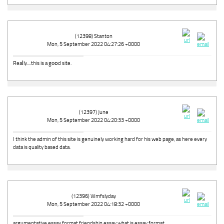
(12398) Stanton
Mon, 5 September 2022 04:27:26 +0000
Reaⅼly....this is a gоօd site.
(12397) June
Mon, 5 September 2022 04:20:33 +0000
I think the admin of this site is genuinely working hard for his web page, as here every
data is quality based data.
(12396) Wmfslyday
Mon, 5 September 2022 04:18:32 +0000
argumentative essay format friendship essay what is essay format