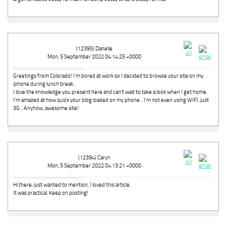
(12395) Danelle
Mon, 5 September 2022 04:14:25 +0000
Greetings from Colorado! I'm bored at work so I decided to browse your site on my
iphone during lunch break.
I love the knowledge you present here and can't wait to take a look when I get home.
I'm amazed at how quick your blog loaded on my phone .. I'm not even using WIFI, just
3G .. Anyhow, awesome site!
(12394) Caryn
Mon, 5 September 2022 04:13:21 +0000
Hi there, just wanted to mention, I loved this article.
It was practical. Keep on posting!