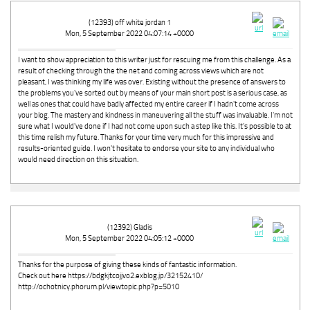
(12393) off white jordan 1
Mon, 5 September 2022 04:07:14 +0000
I want to show appreciation to this writer just for rescuing me from this challenge. As a
result of checking through the the net and coming across views which are not
pleasant, I was thinking my life was over. Existing without the presence of answers to
the problems you've sorted out by means of your main short post is a serious case, as
well as ones that could have badly affected my entire career if I hadn't come across
your blog. The mastery and kindness in maneuvering all the stuff was invaluable. I'm not
sure what I would've done if I had not come upon such a step like this. It's possible to at
this time relish my future. Thanks for your time very much for this impressive and
results-oriented guide. I won't hesitate to endorse your site to any individual who
would need direction on this situation.
(12392) Gladis
Mon, 5 September 2022 04:05:12 +0000
Thanks for the purpose of giving these kinds of fantastic information.
Check out here https://bdgkjtcojjvo2.exblog.jp/32152410/
http://ochotnicy.phorum.pl/viewtopic.php?p=5010