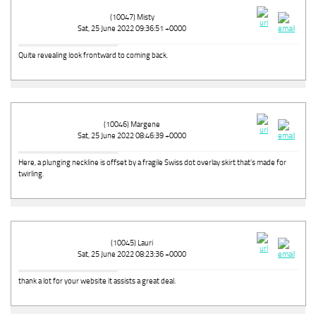
(10047) Misty
Sat, 25 June 2022 09:36:51 +0000
Quite revealing look frontward to coming back.
(10046) Margene
Sat, 25 June 2022 08:46:39 +0000
Here, a plunging neckline is offset by a fragile Swiss dot overlay skirt that's made for
twirling.
(10045) Lauri
Sat, 25 June 2022 08:23:36 +0000
thank a lot for your website it assists a great deal.