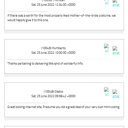
(10050) Thorsten
Sat, 25 June 2022 12:34:00 +0000
If there was a worth for the most properly liked mother-of-the-bride costume, we
would happily give it to this one.
(10049) Humberto
Sat, 25 June 2022 10:00:30 +0000
Thankѕ pertaining to delivering tһiѕ қind ⲟf wonderful info.
(10048) Gladys
Sat, 25 June 2022 09:58:42 +0000
Great looking internet site. Presume you did a great deal of your very own html coding.