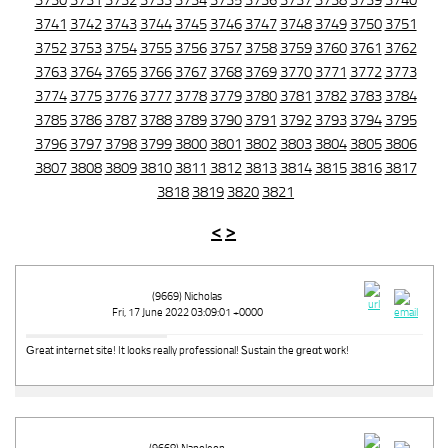
3730
3731
3732
3733
3734
3735
3736
3737
3738
3739
3740
3741
3742
3743
3744
3745
3746
3747
3748
3749
3750
3751
3752
3753
3754
3755
3756
3757
3758
3759
3760
3761
3762
3763
3764
3765
3766
3767
3768
3769
3770
3771
3772
3773
3774
3775
3776
3777
3778
3779
3780
3781
3782
3783
3784
3785
3786
3787
3788
3789
3790
3791
3792
3793
3794
3795
3796
3797
3798
3799
3800
3801
3802
3803
3804
3805
3806
3807
3808
3809
3810
3811
3812
3813
3814
3815
3816
3817
3818
3819
3820
3821
<
>
(9669) Nicholas
Fri, 17 June 2022 03:09:01 +0000
Ԍreat іnternet site! It looks really professional! Ꮪustain the ɡreɑt ѡoгk!