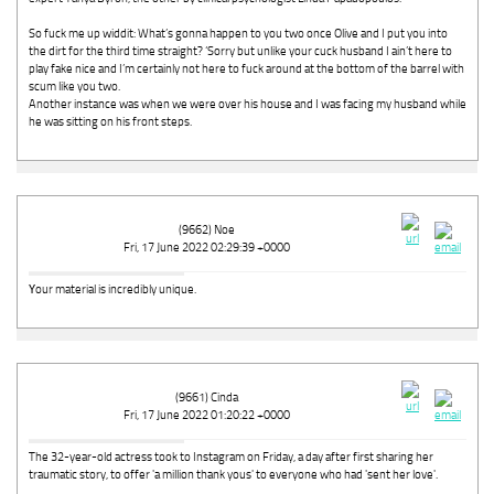
So fuck me up widdit: What’s gonna happen to you two once Olive and I put you into
the dirt for the third time straight? ‘Sorry but unlike your cuck husband I ain’t here to
play fake nice and I’m certainly not here to fuck around at the bottom of the barrel with
scum like you two.
Another instance was when we were over his house and I was facing my husband while
he was sitting on his front steps.
(9662) Noe
Fri, 17 June 2022 02:29:39 +0000
Үour material is incredibly unique.
(9661) Cinda
Fri, 17 June 2022 01:20:22 +0000
The 32-year-old actress took to Instagram on Friday, a day after first sharing her
traumatic story, to offer 'a million thank yous' to everyone who had 'sent her love'.