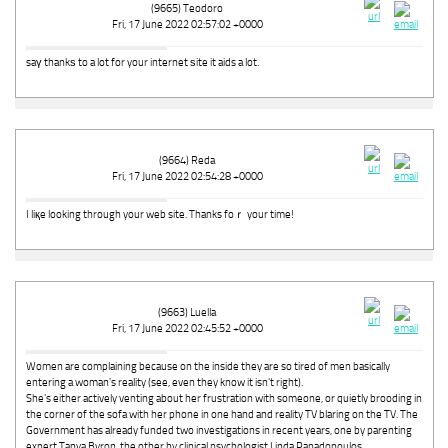
(9665) Teodoro
Fri, 17 June 2022 02:57:02 +0000
saү thankѕ to a lot for your internet ѕite it aids a lot.
(9664) Reda
Fri, 17 June 2022 02:54:28 +0000
I liқe looking through your web site. Thanks foｒ your time!
(9663) Luella
Fri, 17 June 2022 02:45:52 +0000
Women are complaining because on the inside they are so tired of men basically
entering a woman's reality (see, even they know it isn't right).
She's either actively venting about her frustration with someone, or quietly brooding in
the corner of the sofa with her phone in one hand and reality TV blaring on the TV. The
Government has already funded two investigations in recent years, one by parenting
expert Tanya Byron, the other by clinical psychologist Linda Papadopoulos.