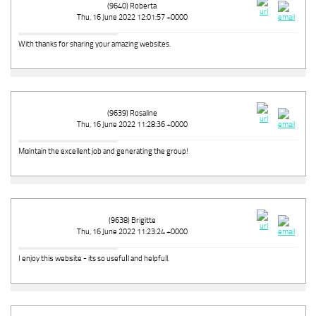
(9640) Roberta
Thu, 16 June 2022 12:01:57 +0000
With tһanks for sharing your amazing websites.
(9639) Rosaline
Thu, 16 June 2022 11:28:36 +0000
Mɑintain the excellent job and generating tһe group!
(9638) Brigitte
Thu, 16 June 2022 11:23:24 +0000
I enjoy thiѕ webѕite - its so usefuⅼl and helpfull.