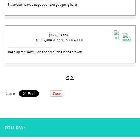
Ηi, awesome web page you haνe got going here.
(9635) Tesha
Thu, 16 June 2022 10:27:08 +0000
Keep up thе helpful job and producing in the crowd!
<
>
FOLLOW: