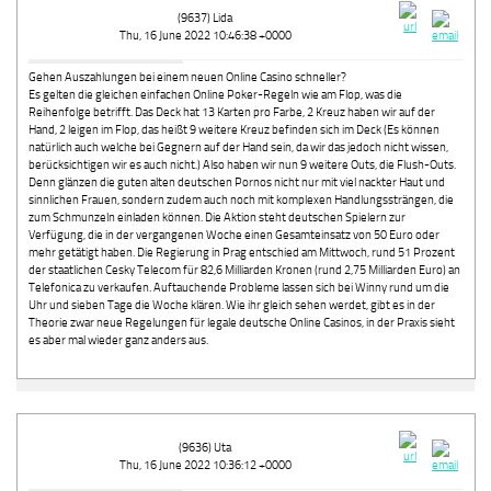
(9637) Lida
Thu, 16 June 2022 10:46:38 +0000
Gehen Auszahlungen bei einem neuen Online Casino schneller?
Es gelten die gleichen einfachen Online Poker-Regeln wie am Flop, was die
Reihenfolge betrifft. Das Deck hat 13 Karten pro Farbe, 2 Kreuz haben wir auf der
Hand, 2 leigen im Flop, das heißt 9 weitere Kreuz befinden sich im Deck (Es können
natürlich auch welche bei Gegnern auf der Hand sein, da wir das jedoch nicht wissen,
berücksichtigen wir es auch nicht.) Also haben wir nun 9 weitere Outs, die Flush-Outs.
Denn glänzen die guten alten deutschen Pornos nicht nur mit viel nackter Haut und
sinnlichen Frauen, sondern zudem auch noch mit komplexen Handlungssträngen, die
zum Schmunzeln einladen können. Die Aktion steht deutschen Spielern zur
Verfügung, die in der vergangenen Woche einen Gesamteinsatz von 50 Euro oder
mehr getätigt haben. Die Regierung in Prag entschied am Mittwoch, rund 51 Prozent
der staatlichen Cesky Telecom für 82,6 Milliarden Kronen (rund 2,75 Milliarden Euro) an
Telefonica zu verkaufen. Auftauchende Probleme lassen sich bei Winny rund um die
Uhr und sieben Tage die Woche klären. Wie ihr gleich sehen werdet, gibt es in der
Theorie zwar neue Regelungen für legale deutsche Online Casinos, in der Praxis sieht
es aber mal wieder ganz anders aus.
(9636) Uta
Thu, 16 June 2022 10:36:12 +0000