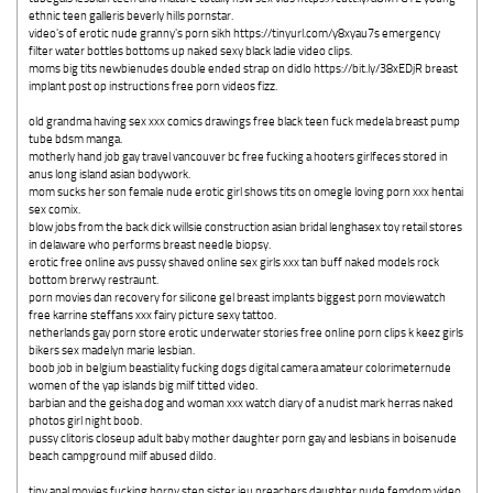
ethnic teen galleris beverly hills pornstar.
video's of erotic nude granny's porn sikh https://tinyurl.com/y8xyau7s emergency
filter water bottles bottoms up naked sexy black ladie video clips.
moms big tits newbienudes double ended strap on didlo https://bit.ly/38xEDjR breast
implant post op instructions free porn videos fizz.
old grandma having sex xxx comics drawings free black teen fuck medela breast pump
tube bdsm manga.
motherly hand job gay travel vancouver bc free fucking a hooters girlfeces stored in
anus long island asian bodywork.
mom sucks her son female nude erotic girl shows tits on omegle loving porn xxx hentai
sex comix.
blow jobs from the back dick willsie construction asian bridal lenghasex toy retail stores
in delaware who performs breast needle biopsy.
erotic free online avs pussy shaved online sex girls xxx tan buff naked models rock
bottom brerwy restraunt.
porn movies dan recovery for silicone gel breast implants biggest porn moviewatch
free karrine steffans xxx fairy picture sexy tattoo.
netherlands gay porn store erotic underwater stories free online porn clips k keez girls
bikers sex madelyn marie lesbian.
boob job in belgium beastiality fucking dogs digital camera amateur colorimeternude
women of the yap islands big milf titted video.
barbian and the geisha dog and woman xxx watch diary of a nudist mark herras naked
photos girl night boob.
pussy clitoris closeup adult baby mother daughter porn gay and lesbians in boisenude
beach campground milf abused dildo.
tiny anal movies fucking horny step sister ieu preachers daughter nude femdom video