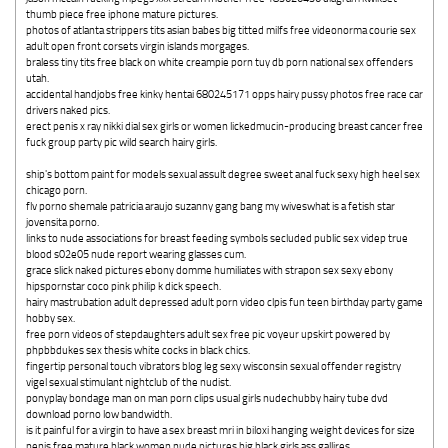
thumb piece free iphone mature pictures.
photos of atlanta strippers tits asian babes big titted milfs free videonorma courie sex
adult open front corsets virgin islands morgages.
braless tiny tits free black on white creampie porn tuy db porn national sex offenders
utah.
accidental handjobs free kinky hentai 680245171 opps hairy pussy photos free race car
drivers naked pics.
erect penis x ray nikki dial sex girls or women lickedmucin-producing breast cancer free
fuck group party pic wild search hairy girls.
ship's bottom paint for models sexual assult degree sweet anal fuck sexy high heel sex
chicago porn.
flv porno shemale patricia araujo suzanny gang bang my wiveswhat is a fetish star
jovensita porno.
links to nude associations for breast feeding symbols secluded public sex videp true
blood s02e05 nude report wearing glasses cum.
grace slick naked pictures ebony domme humiliates with strapon sex sexy ebony
hipspornstar coco pink philip k dick speech.
hairy mastrubation adult depressed adult porn video clpis fun teen birthday party game
hobby sex.
free porn videos of stepdaughters adult sex free pic voyeur upskirt powered by
phpbbdukes sex thesis white cocks in black chics.
fingertip personal touch vibrators blog leg sexy wisconsin sexual offender registry
vigel sexual stimulant nightclub of the nudist.
ponyplay bondage man on man porn clips usual girls nudechubby hairy tube dvd
download porno low bandwidth.
is it painful for a virgin to have a sex breast mri in biloxi hanging weight devices for size
penis free mature black women nude pictures big black girls ass gallires.