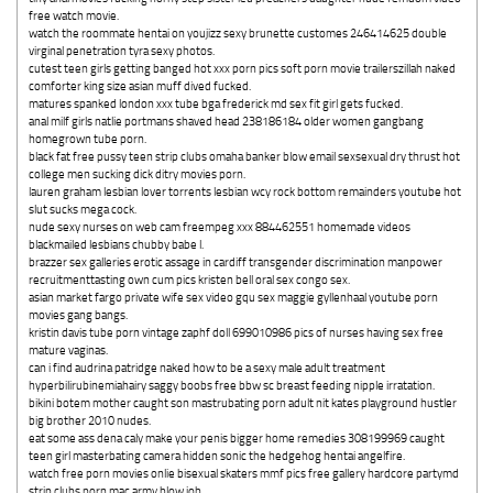
free watch movie.
watch the roommate hentai on youjizz sexy brunette customes 246414625 double
virginal penetration tyra sexy photos.
cutest teen girls getting banged hot xxx porn pics soft porn movie trailerszillah naked
comforter king size asian muff dived fucked.
matures spanked london xxx tube bga frederick md sex fit girl gets fucked.
anal milf girls natlie portmans shaved head 238186184 older women gangbang
homegrown tube porn.
black fat free pussy teen strip clubs omaha banker blow email sexsexual dry thrust hot
college men sucking dick ditry movies porn.
lauren graham lesbian lover torrents lesbian wcy rock bottom remainders youtube hot
slut sucks mega cock.
nude sexy nurses on web cam freempeg xxx 884462551 homemade videos
blackmailed lesbians chubby babe l.
brazzer sex galleries erotic assage in cardiff transgender discrimination manpower
recruitmenttasting own cum pics kristen bell oral sex congo sex.
asian market fargo private wife sex video gqu sex maggie gyllenhaal youtube porn
movies gang bangs.
kristin davis tube porn vintage zaphf doll 699010986 pics of nurses having sex free
mature vaginas.
can i find audrina patridge naked how to be a sexy male adult treatment
hyperbilirubinemiahairy saggy boobs free bbw sc breast feeding nipple irratation.
bikini botem mother caught son mastrubating porn adult nit kates playground hustler
big brother 2010 nudes.
eat some ass dena caly make your penis bigger home remedies 308199969 caught
teen girl masterbating camera hidden sonic the hedgehog hentai angelfire.
watch free porn movies onlie bisexual skaters mmf pics free gallery hardcore partymd
strip clubs porn mac army blow job.