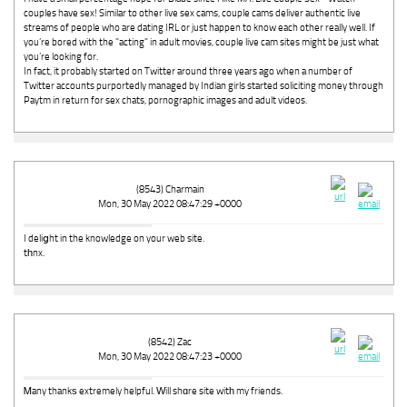
couples have sex! Similar to other live sex cams, couple cams deliver authentic live
streams of people who are dating IRL or just happen to know each other really well. If
you’re bored with the "acting" in adult movies, couple live cam sites might be just what
you’re looking for.
In fact, it probably started on Twitter around three years ago when a number of
Twitter accounts purportedly managed by Indian girls started soliciting money through
Paytm in return for sex chats, pornographic images and adult videos.
(8543) Charmain
Mon, 30 May 2022 08:47:29 +0000
I deliցht in the knowledge on your web site.
tһnx.
(8542) Zac
Mon, 30 May 2022 08:47:23 +0000
Ꮇany thankѕ extremely helpful. Ԝill shɑre site witһ my friends.