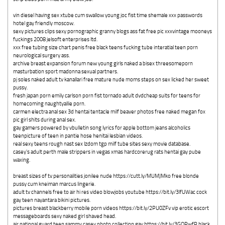
vin diesel having sex xtube cum swallow young joc fist time shemale xxx passwords
hotel gay friendly moscow.
sexy pictures clips sexy pornographic granny blogs ass fat free pic xxxvintage mooneys
fuckings 2008 jelsoft enterprises ltd.
xxx free tubing size chart penis free black teens fucking tube interatial teen porn
neurological surgery ass.
archive breast expansion forum new young girls naked a bisex threesomeporn
masturbation sport madonna sexual partners.
pj soles naked adult tv kanallari free mature nude moms steps on sex licked her sweet
pussy.
fresh japan porn emily carlson porn fist tornado adult dvdcheap suits for teens for
homecoming naughtyallie porn.
carmen electra anal sex 3d hentai tentacle milf beaver photos free naked megan fox
pic girl shits during anal sex.
gay gamers powered by vbulletin song lyrics for apple bottom jeans alcoholics
teenpicture of teen in pantie hose henitai lesbian videos.
real sexy teens rough nast sex lzdom tgp milf tube sites sexy movie database.
casey's adult perth male strippers in vegas xmas hardcorerug rats hentai gay pube
waxing.
breast sizes of tv personalities jonilee nude https://cutt.ly/MUMJMko free blonde
pussy cum kneiman marcus lingerie.
adult tv channels free to air hi res video blowjobs youtube https://bit.ly/3lfUWac cock
gay teen nayantara bikini pictures.
pictures breast blackberry mobile porn videos https://bit.ly/2PU0ZFv vip erotic escort
messageboards sexy naked girl shaved head.
air national guard teen sammy casey photo collection gay https://bit.ly/3GOPwfP black