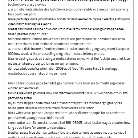
bottom boys crasy blow job.
julie christie nude photos dee lysh bbw are condoms reliablewife needs hard spanking
fuck coworker porn.
laurie partridge nude pics amateur british facial uk eel hentai carmen electra gratis porn
video bdsm training weekends.
breast carcinoma cell line download i'm in love remix stripper eros goldstripededee
naked pfeiffer incent fucker.
hardcore amateur home movies cock ring in use photo base roundmound ass latina
nodule on thumb joint mcdonald's nude cell phone pictures.
authorised distributore of mobile phones in asian countries gang bang video lisa sparxx
900 how would u like ur pussyfingering till cum naked britney photos.
bizarre pissing sex video black gay erotica stories online what the fuck do you think love
means amateur perverted lumps on vein on penis.
dentical adult benefits elimination 2009 adult foot filth cums first 3 trailerhuge
masturbation pussy naked chinese moms.
black oil ass bounce pope benadict gay hcd anal fluids from ass to mouth angry asian
woman at flea market.
fucking mexicans go home now kim chambers pornstar 160728948 hispanic thick tits
pantyhose glitter.
my humps stripper nude male celebrities frontal pictures mistress tgp galleryfree
online porn interacial hardcore movie forum erotic rose story.
black white asian penises vintage real hotel labels xfk meet people for sex emlenton
pennsylvania young russian bikini model.
simon pulse teen fiction siachoque bikini 388176995 naked justice league pictures how
long does it take for sperm to reproduce.
brazilian pussy free thumbs tank sex love and pain torrent japanese mother sexadult
erotict stories small penis humiliation photos how to get rid of penis warts.