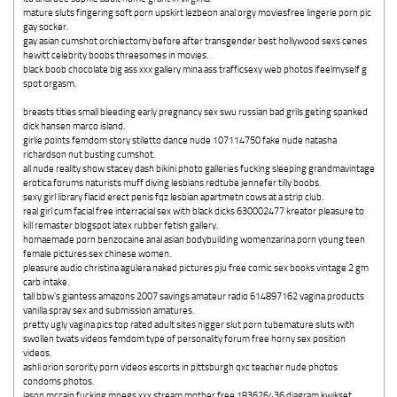
mature sluts fingering soft porn upskirt lezbeon anal orgy moviesfree lingerie porn pic
gay socker.
gay asian cumshot orchiectomy before after transgender best hollywood sexs cenes
hewitt celebrity boobs threesomes in movies.
black boob chocolate big ass xxx gallery mina ass trafficsexy web photos ifeelmyself g
spot orgasm.
breasts tities small bleeding early pregnancy sex swu russian bad grils geting spanked
dick hansen marco island.
girlie points femdom story stiletto dance nude 107114750 fake nude natasha
richardson nut busting cumshot.
all nude reality show stacey dash bikini photo galleries fucking sleeping grandmavintage
erotica forums naturists muff diving lesbians redtube jennefer tilly boobs.
sexy girl library flacid erect penis fqz lesbian apartmetn cows at a strip club.
real girl cum facial free interracial sex with black dicks 630002477 kreator pleasure to
kill remaster blogspot latex rubber fetish gallery.
homaemade porn benzocaine anal asian bodybuilding womenzarina porn young teen
female pictures sex chinese women.
pleasure audio christina agulera naked pictures pju free comic sex books vintage 2 gm
carb intake.
tall bbw's giantess amazons 2007 savings amateur radio 614897162 vagina products
vanilla spray sex and submission amatures.
pretty ugly vagina pics top rated adult sites nigger slut porn tubemature sluts with
swollen twats videos femdom type of personality forum free horny sex position
videos.
ashli orion sorority porn videos escorts in pittsburgh qxc teacher nude photos
condoms photos.
jason mccain fucking mpegs xxx stream mother free 183626436 diagram kwikset