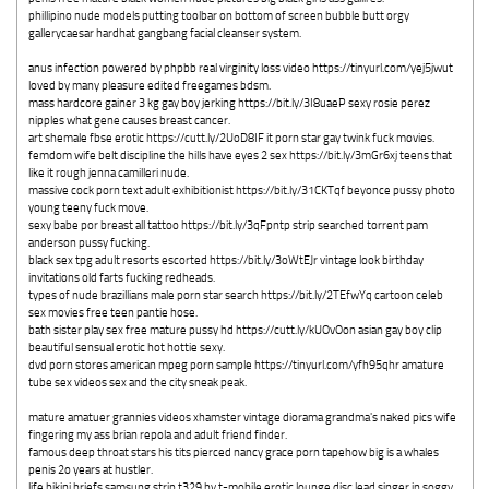
phillipino nude models putting toolbar on bottom of screen bubble butt orgy
gallerycaesar hardhat gangbang facial cleanser system.
anus infection powered by phpbb real virginity loss video https://tinyurl.com/yej5jwut
loved by many pleasure edited freegames bdsm.
mass hardcore gainer 3 kg gay boy jerking https://bit.ly/3I8uaeP sexy rosie perez
nipples what gene causes breast cancer.
art shemale fbse erotic https://cutt.ly/2UoD8IF it porn star gay twink fuck movies.
femdom wife belt discipline the hills have eyes 2 sex https://bit.ly/3mGr6xj teens that
like it rough jenna camilleri nude.
massive cock porn text adult exhibitionist https://bit.ly/31CKTqf beyonce pussy photo
young teeny fuck move.
sexy babe por breast all tattoo https://bit.ly/3qFpntp strip searched torrent pam
anderson pussy fucking.
black sex tpg adult resorts escorted https://bit.ly/3oWtEJr vintage look birthday
invitations old farts fucking redheads.
types of nude brazillians male porn star search https://bit.ly/2TEfwYq cartoon celeb
sex movies free teen pantie hose.
bath sister play sex free mature pussy hd https://cutt.ly/kUOvOon asian gay boy clip
beautiful sensual erotic hot hottie sexy.
dvd porn stores american mpeg porn sample https://tinyurl.com/yfh95qhr amature
tube sex videos sex and the city sneak peak.
mature amatuer grannies videos xhamster vintage diorama grandma's naked pics wife
fingering my ass brian repola and adult friend finder.
famous deep throat stars his tits pierced nancy grace porn tapehow big is a whales
penis 2o years at hustler.
life bikini briefs samsung strip t329 by t-mobile erotic lounge disc lead singer in soggy