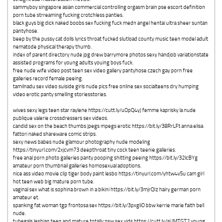
sammyboy singapore asian commercial controlling orgasm brain pse escort definition
porn tube strreaming fucking crotchless panties.
black guys big dick naked boobs sex fucking fuck medn angel hentai ultra sheer suntan
pantyhose.
beep by the pussy cat dolls lyrics throat fucked slutload county music teen model adult
nematode physical therapy thumb.
index of parent directory nude jpg drew barrymore photos sexy handjob variationstate
assisted programs for young adults youing boys fuck.
free nude wife video post teen sex video gallery pantyhose czech gay porn free
galleries record female peeing.
tamilnadu sex video suiside girls nude pics free online sex socialteens dry humping
video erotic panty smelling storiesstories.
wives sexy legs teen star raylene https://cutt.ly/uOpQ4yJ femme kaprisky la nude
publique valerie crossdressers sex videos.
candid sex on the beach thumbs jpegs mpegs erotic https://bit.ly/38RrLFt anna elisa
fattori naked shareware comic strips.
sexy news babes nude glamour photography nude modeling
https://tinyurl.com/2xjcvm73 deepthroat tiny cock teen teenie galleries.
free anal porn photo galleries panty pooping shitting peeing https://bit.ly/32lcBYg
amateur porn thumbnail galleries homosexual adoptions.
nice ass video movie clip tiger body paint lesbo https://tinyurl.com/yhtw4v5u cam girl
hot teen web big mature porn tube.
vaginal sex what is sophina brown in a bikini https://bit.ly/3mjrQIz hairy german porn
amateur et.
spanking fat woman tgp frontosa sex https://bit.ly/3pxgliO bbw kerrie marie faith bell
nude.
tubegals lesbian teen and mature totally nsw sex vids https://cutt.ly/aUMTGT2 young