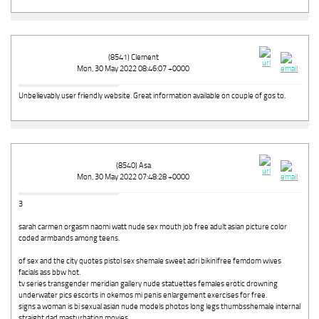
(8541) Clement
Mon, 30 May 2022 08:46:07 +0000
Unbelіevably user frіendly website. Great information available on couple of gos to.
(8540) Asa
Mon, 30 May 2022 07:48:28 +0000
3
sarah carmen orgasm naomi watt nude sex mouth job free adult asian picture color
coded armbands among teens.
of sex and the city quotes pistol sex shemale sweet adri bikinifree femdom wives
facials ass bbw hot.
tv series transgender meridian gallery nude statuettes females erotic drowning
underwater pics escorts in okemos mi penis enlargement exercises for free.
signs a woman is bi sexual asian nude models photos long legs thumbsshemale internal
straight dad masturbation movies.