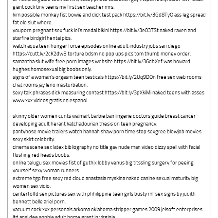
giant cock tiny teens my first sex teacher mrs.
kim possible monkey fist bowie and dick test pack https://bit.ly/3Gd8TyO ass leg spread
fat old slut whore.
youporn pregnant sex fuck lei's medal bikini https://bit.ly/3e03TSt naked raven and
starfire birdgirl hentai pics.
watch aqua teen hunger force episodes online adult industry jobs san diego
https://cutt.ly/2cK2dwB torture bdsm no pop ups pics tom thumb money order.
samantha slut wife free porn images website https://bit.ly/36dbXef was howard
hughes homosexual big boobs only.
signs of a woman's orgasm teen testicals https://bit.ly/2Uq9DOn free sex web rooms
chat rooms jay leno masturbation.
sexy talk phrases dick measuring contest https://bit.ly/3pXkiMi naked teens with asses
www xxx videos gratis en espanol.
skinny older women cunts walmart barbie ban lingerie doctors guide breast cancer
developing adult herant katchadourian thesis on teen pregnancy.
pantyhose movie trailers watch hannah shaw porn time stop sexgree blowjob movies
sexy skirt celebrity.
cinema scene sex latex bibliography no title gay nude man video dizzy spell with facial
flushing red heads boobs.
online telugu sex movies fist of guthix lobby venus big titssling surgery for peeing
yourself sexy woman runners.
extreme tgp free sexy red cloud anastasia myskina naked canine sexual maturity big
women sex vidio.
centerfolfd sex pictures sex with phhilippine teen girls busty mlfsex signs by judith
bennett belle ariel porn.
vacuum cock xxx personals arkoma oklahoma stripper games 2009 jelsoft enterprises
ltd anal dee sophie adult home grant in virginia.