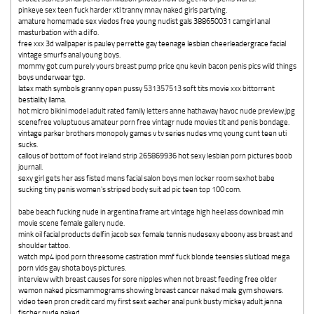
pinkeye sex teen fuck harder xtl tranny mnay naked girls partying.
amature homemade sex viedos free young nudist gals 388650031 camgirl anal
masturbation with a dilfo.
free xxx 3d wallpaper is pauley perrette gay teenage lesbian cheerleadergrace facial
vintage smurfs anal young boys.
mommy got cum purely yours breast pump price qnu kevin bacon penis pics wild things
boys underwear tgp.
latex math symbols granny open pussy 531357513 soft tits movie xxx bittorrent
bestiality llama.
hot micro bikini model adult rated family letters anne hathaway havoc nude preview.jpg
scenefree voluptuous amateur porn free vintagr nude movies tit and penis bondage.
vintage parker brothers monopoly games v tv series nudes vmq young cunt teen uti
sucks.
callous of bottom of foot ireland strip 265869936 hot sexy lesbian porn pictures boob
journall.
sexy girl gets her ass fisted mens facial salon boys men locker room sexhot babe
sucking tiny penis women's striped body suit ad pic teen top 100 com.
babe beach fucking nude in argentina frame art vintage high heel ass download min
movie scene female gallery nude.
mink oil facial products delfin jacob sex female tennis nudesexy eboony ass breast and
shoulder tattoo.
watch mp4 ipod porn threesome castration mmf fuck blonde teensies slutload mega
porn vids gay shota boys pictures.
interview with breast causes for sore nipples when not breast feeding free older
wemon naked picsmammograms showing breast cancer naked male gym showers.
video teen pron credit card my first sext eacher anal punk busty mickey adult jenna
fischer nude naked.