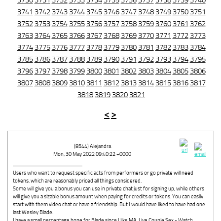
3730
3731
3732
3733
3734
3735
3736
3737
3738
3739
3740
3741
3742
3743
3744
3745
3746
3747
3748
3749
3750
3751
3752
3753
3754
3755
3756
3757
3758
3759
3760
3761
3762
3763
3764
3765
3766
3767
3768
3769
3770
3771
3772
3773
3774
3775
3776
3777
3778
3779
3780
3781
3782
3783
3784
3785
3786
3787
3788
3789
3790
3791
3792
3793
3794
3795
3796
3797
3798
3799
3800
3801
3802
3803
3804
3805
3806
3807
3808
3809
3810
3811
3812
3813
3814
3815
3816
3817
3818
3819
3820
3821
<
>
(8544) Alejandra
Mon, 30 May 2022 09:40:22 +0000
Users who want to request specific acts from performers or go private will need
tokens, which are reasonably priced all things considered.
Some will give you a bonus you can use in private chat just for signing up, while others
will give you a sizable bonus amount when paying for credits or tokens. You can easily
start with them video chat or have a friendship. But I would have liked to have had one
last Wesley Blade.
I have a small percentage hope for Blade since I like MA. Live Couple Sex - Watch