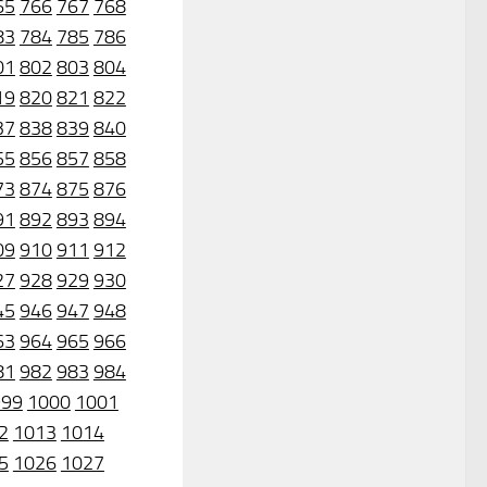
65
766
767
768
83
784
785
786
01
802
803
804
19
820
821
822
37
838
839
840
55
856
857
858
73
874
875
876
91
892
893
894
09
910
911
912
27
928
929
930
45
946
947
948
63
964
965
966
81
982
983
984
999
1000
1001
2
1013
1014
5
1026
1027