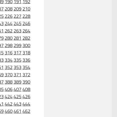
89
190
191
192
07
208
209
210
25
226
227
228
43
244
245
246
61
262
263
264
79
280
281
282
97
298
299
300
15
316
317
318
33
334
335
336
51
352
353
354
69
370
371
372
87
388
389
390
05
406
407
408
23
424
425
426
41
442
443
444
59
460
461
462