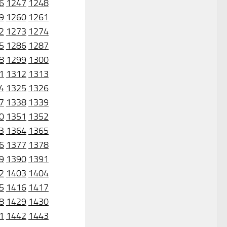
6
1247
1248
9
1260
1261
2
1273
1274
5
1286
1287
8
1299
1300
1
1312
1313
4
1325
1326
7
1338
1339
0
1351
1352
3
1364
1365
6
1377
1378
9
1390
1391
2
1403
1404
5
1416
1417
8
1429
1430
1
1442
1443