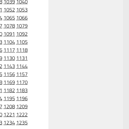
8
1039
1040
1
1052
1053
4
1065
1066
7
1078
1079
0
1091
1092
3
1104
1105
6
1117
1118
9
1130
1131
2
1143
1144
5
1156
1157
8
1169
1170
1
1182
1183
4
1195
1196
7
1208
1209
0
1221
1222
3
1234
1235