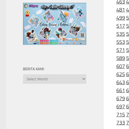
463
4
481
4
499
5
517
5
535
5
553
5
571
5
589
5
607
6
BERITA KAMI
625
6
Berita
643
6
kami
661
6
679
6
697
6
715
7
733
7