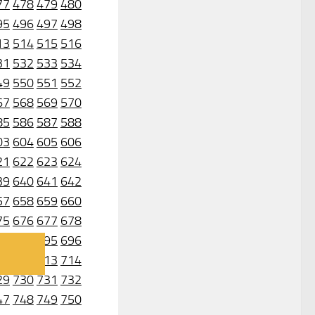
77
478
479
480
95
496
497
498
13
514
515
516
31
532
533
534
49
550
551
552
67
568
569
570
85
586
587
588
03
604
605
606
21
622
623
624
39
640
641
642
57
658
659
660
75
676
677
678
93
694
695
696
11
712
713
714
29
730
731
732
47
748
749
750