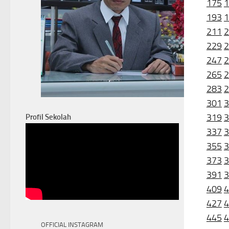
175
1
193
1
211
2
229
2
247
2
265
2
283
2
301
3
319
3
Profil Sekolah
337
3
355
3
373
3
391
3
409
4
427
4
445
4
OFFICIAL INSTAGRAM