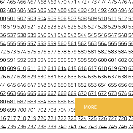
64
465
466
467
468
469
470
471
472
473
474
475
476
4
82
483
484
485
486
487
488
489
490
491
492
493
494
4
00
501
502
503
504
505
506
507
508
509
510
511
512
5
18
519
520
521
522
523
524
525
526
527
528
529
530
5
36
537
538
539
540
541
542
543
544
545
546
547
548
5
54
555
556
557
558
559
560
561
562
563
564
565
566
5
72
573
574
575
576
577
578
579
580
581
582
583
584
5
90
591
592
593
594
595
596
597
598
599
600
601
602
6
08
609
610
611
612
613
614
615
616
617
618
619
620
6
26
627
628
629
630
631
632
633
634
635
636
637
638
6
44
645
646
647
648
649
650
651
652
653
654
655
656
6
62
663
664
665
666
667
668
669
670
671
672
673
674
6
80
681
682
683
684
685
686
687
688
689
690
691
692
6
MORE
98
699
700
701
702
703
704
705
706
707
708
709
710
7
16
717
718
719
720
721
722
723
724
725
726
727
728
7
34
735
736
737
738
739
740
741
742
743
744
745
746
7