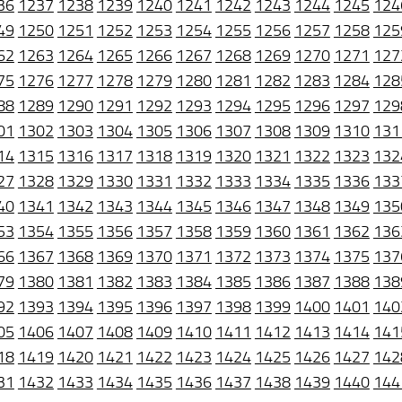
36
1237
1238
1239
1240
1241
1242
1243
1244
1245
124
49
1250
1251
1252
1253
1254
1255
1256
1257
1258
125
62
1263
1264
1265
1266
1267
1268
1269
1270
1271
127
75
1276
1277
1278
1279
1280
1281
1282
1283
1284
128
88
1289
1290
1291
1292
1293
1294
1295
1296
1297
129
01
1302
1303
1304
1305
1306
1307
1308
1309
1310
131
14
1315
1316
1317
1318
1319
1320
1321
1322
1323
132
27
1328
1329
1330
1331
1332
1333
1334
1335
1336
133
40
1341
1342
1343
1344
1345
1346
1347
1348
1349
135
53
1354
1355
1356
1357
1358
1359
1360
1361
1362
136
66
1367
1368
1369
1370
1371
1372
1373
1374
1375
137
79
1380
1381
1382
1383
1384
1385
1386
1387
1388
138
92
1393
1394
1395
1396
1397
1398
1399
1400
1401
140
05
1406
1407
1408
1409
1410
1411
1412
1413
1414
141
18
1419
1420
1421
1422
1423
1424
1425
1426
1427
142
31
1432
1433
1434
1435
1436
1437
1438
1439
1440
144