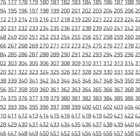
76
177
178
179
180
181
182
183
184
185
186
187
188
1
94
195
196
197
198
199
200
201
202
203
204
205
206
2
12
213
214
215
216
217
218
219
220
221
222
223
224
2
30
231
232
233
234
235
236
237
238
239
240
241
242
2
48
249
250
251
252
253
254
255
256
257
258
259
260
2
66
267
268
269
270
271
272
273
274
275
276
277
278
2
84
285
286
287
288
289
290
291
292
293
294
295
296
2
02
303
304
305
306
307
308
309
310
311
312
313
314
3
20
321
322
323
324
325
326
327
328
329
330
331
332
3
38
339
340
341
342
343
344
345
346
347
348
349
350
3
56
357
358
359
360
361
362
363
364
365
366
367
368
3
74
375
376
377
378
379
380
381
382
383
384
385
386
3
92
393
394
395
396
397
398
399
400
401
402
403
404
4
10
411
412
413
414
415
416
417
418
419
420
421
422
4
28
429
430
431
432
433
434
435
436
437
438
439
440
4
46
447
448
449
450
451
452
453
454
455
456
457
458
4