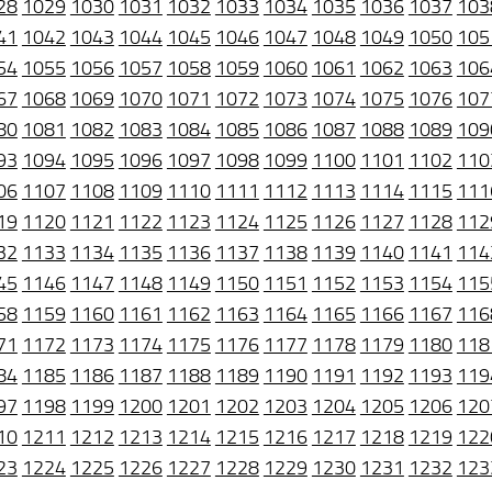
28
1029
1030
1031
1032
1033
1034
1035
1036
1037
103
41
1042
1043
1044
1045
1046
1047
1048
1049
1050
105
54
1055
1056
1057
1058
1059
1060
1061
1062
1063
106
67
1068
1069
1070
1071
1072
1073
1074
1075
1076
107
80
1081
1082
1083
1084
1085
1086
1087
1088
1089
109
93
1094
1095
1096
1097
1098
1099
1100
1101
1102
110
06
1107
1108
1109
1110
1111
1112
1113
1114
1115
111
19
1120
1121
1122
1123
1124
1125
1126
1127
1128
112
32
1133
1134
1135
1136
1137
1138
1139
1140
1141
114
45
1146
1147
1148
1149
1150
1151
1152
1153
1154
115
58
1159
1160
1161
1162
1163
1164
1165
1166
1167
116
71
1172
1173
1174
1175
1176
1177
1178
1179
1180
118
84
1185
1186
1187
1188
1189
1190
1191
1192
1193
119
97
1198
1199
1200
1201
1202
1203
1204
1205
1206
120
10
1211
1212
1213
1214
1215
1216
1217
1218
1219
122
23
1224
1225
1226
1227
1228
1229
1230
1231
1232
123