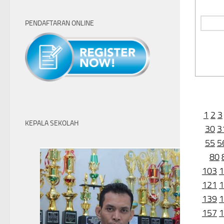
PENDAFTARAN ONLINE
1
2
3
KEPALA SEKOLAH
30
3
55
5
80
103
1
121
1
139
1
157
1