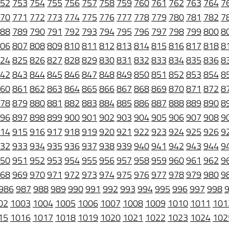
52
753
754
755
756
757
758
759
760
761
762
763
764
7
70
771
772
773
774
775
776
777
778
779
780
781
782
7
88
789
790
791
792
793
794
795
796
797
798
799
800
8
06
807
808
809
810
811
812
813
814
815
816
817
818
8
24
825
826
827
828
829
830
831
832
833
834
835
836
8
42
843
844
845
846
847
848
849
850
851
852
853
854
8
60
861
862
863
864
865
866
867
868
869
870
871
872
8
78
879
880
881
882
883
884
885
886
887
888
889
890
8
96
897
898
899
900
901
902
903
904
905
906
907
908
9
14
915
916
917
918
919
920
921
922
923
924
925
926
9
32
933
934
935
936
937
938
939
940
941
942
943
944
9
50
951
952
953
954
955
956
957
958
959
960
961
962
9
68
969
970
971
972
973
974
975
976
977
978
979
980
9
986
987
988
989
990
991
992
993
994
995
996
997
998
02
1003
1004
1005
1006
1007
1008
1009
1010
1011
101
15
1016
1017
1018
1019
1020
1021
1022
1023
1024
102