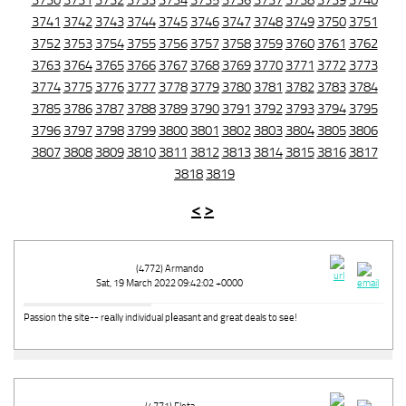
3730
3731
3732
3733
3734
3735
3736
3737
3738
3739
3740
3741
3742
3743
3744
3745
3746
3747
3748
3749
3750
3751
3752
3753
3754
3755
3756
3757
3758
3759
3760
3761
3762
3763
3764
3765
3766
3767
3768
3769
3770
3771
3772
3773
3774
3775
3776
3777
3778
3779
3780
3781
3782
3783
3784
3785
3786
3787
3788
3789
3790
3791
3792
3793
3794
3795
3796
3797
3798
3799
3800
3801
3802
3803
3804
3805
3806
3807
3808
3809
3810
3811
3812
3813
3814
3815
3816
3817
3818
3819
<
>
(4772) Armando
Sat, 19 March 2022 09:42:02 +0000
Passion the site-- reаlly individual pⅼeasant and great deals to see!