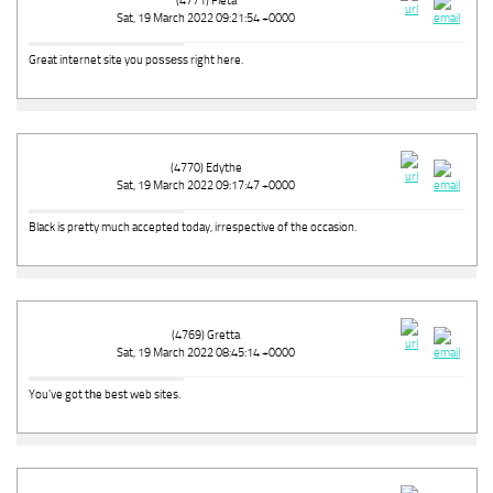
(4771) Fleta
Sat, 19 March 2022 09:21:54 +0000
Great internet site you poѕsеss right here.
(4770) Edythe
Sat, 19 March 2022 09:17:47 +0000
Black is pretty much accepted today, irrespective of the occasion.
(4769) Gretta
Sat, 19 March 2022 08:45:14 +0000
You've got tһe best web sites.