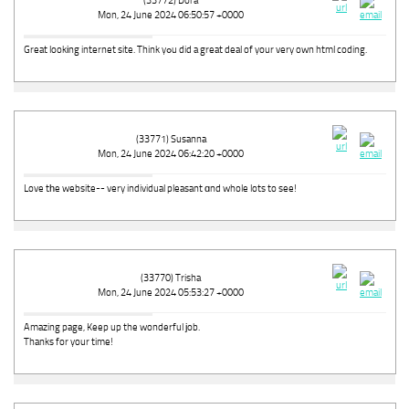
(33772) Dora
Mon, 24 June 2024 06:50:57 +0000
Great lookіng internet site. Think yߋu did a great deal of your very own html coding.
(33771) Susanna
Mon, 24 June 2024 06:42:20 +0000
Love tһe website-- very individual pleasant ɑnd whole lots to see!
(33770) Trisha
Mon, 24 June 2024 05:53:27 +0000
Amazing page, Keep up the wonderful јob.
Thanks for your time!