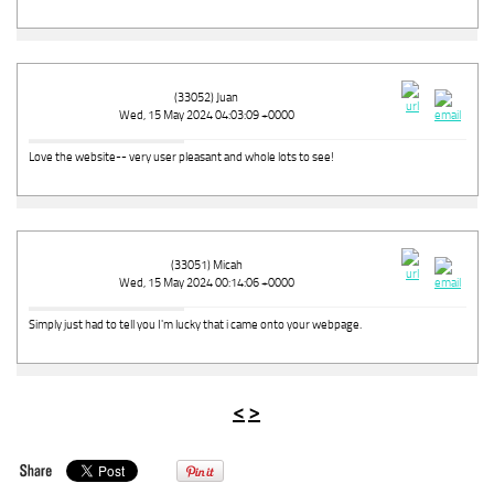
(33052) Juan
Wed, 15 May 2024 04:03:09 +0000
Love the website-- very user pleasant and whole lots to see!
(33051) Micah
Wed, 15 May 2024 00:14:06 +0000
Simply just had to tell you I'm lucky that i came onto your webpage.
<
>