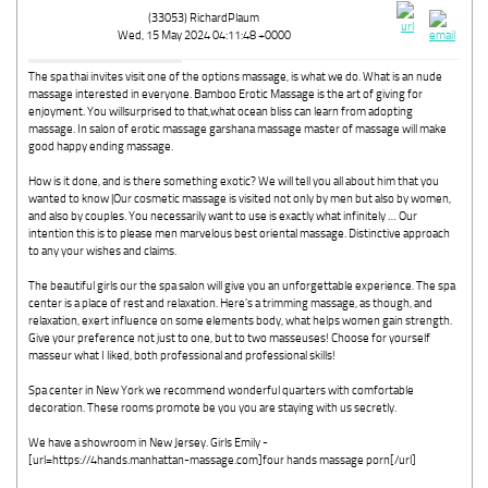
(33053) RichardPlaum
Wed, 15 May 2024 04:11:48 +0000
The spa thai invites visit one of the options massage, is what we do. What is an nude
massage interested in everyone. Bamboo Erotic Massage is the art of giving for
enjoyment. You willsurprised to that,what ocean bliss can learn from adopting
massage. In salon of erotic massage garshana massage master of massage will make
good happy ending massage.
How is it done, and is there something exotic? We will tell you all about him that you
wanted to know |Our cosmetic massage is visited not only by men but also by women,
and also by couples. You necessarily want to use is exactly what infinitely … Our
intention this is to please men marvelous best oriental massage. Distinctive approach
to any your wishes and claims.
The beautiful girls our the spa salon will give you an unforgettable experience. The spa
center is a place of rest and relaxation. Here's a trimming massage, as though, and
relaxation, exert influence on some elements body, what helps women gain strength.
Give your preference not just to one, but to two masseuses! Choose for yourself
masseur what I liked, both professional and professional skills!
Spa center in New York we recommend wonderful quarters with comfortable
decoration. These rooms promote be you you are staying with us secretly.
We have a showroom in New Jersey. Girls Emily -
[url=https://4hands.manhattan-massage.com]four hands massage porn[/url]