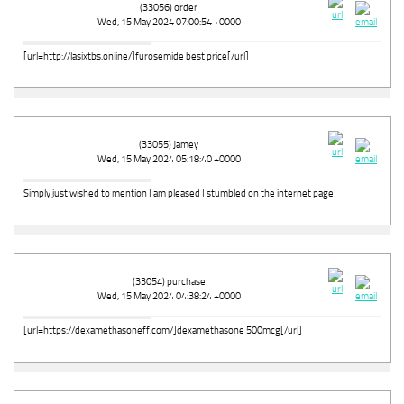
(33056) order
Wed, 15 May 2024 07:00:54 +0000
[url=http://lasixtbs.online/]furosemide best price[/url]
(33055) Jamey
Wed, 15 May 2024 05:18:40 +0000
Simply just wished to mention I am pleased I stumbled on the internet page!
(33054) purchase
Wed, 15 May 2024 04:38:24 +0000
[url=https://dexamethasoneff.com/]dexamethasone 500mcg[/url]