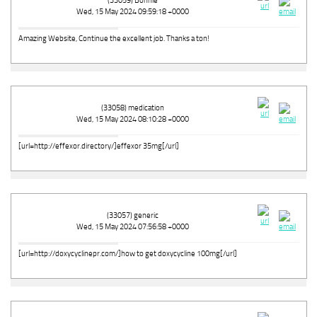
(33059) Bonnie
Wed, 15 May 2024 09:59:18 +0000
Amazing Website, Continue the excellent job. Thanks a ton!
(33058) medication
Wed, 15 May 2024 08:10:28 +0000
[url=http://effexor.directory/]effexor 35mg[/url]
(33057) generic
Wed, 15 May 2024 07:56:58 +0000
[url=http://doxycyclinepr.com/]how to get doxycycline 100mg[/url]