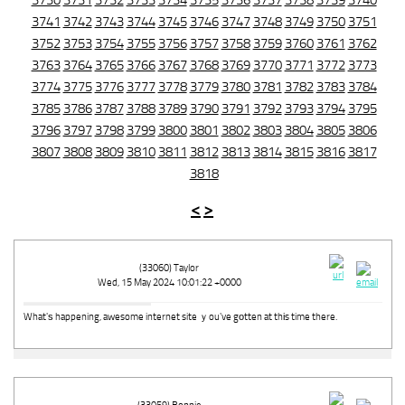
3730
3731
3732
3733
3734
3735
3736
3737
3738
3739
3740
3741
3742
3743
3744
3745
3746
3747
3748
3749
3750
3751
3752
3753
3754
3755
3756
3757
3758
3759
3760
3761
3762
3763
3764
3765
3766
3767
3768
3769
3770
3771
3772
3773
3774
3775
3776
3777
3778
3779
3780
3781
3782
3783
3784
3785
3786
3787
3788
3789
3790
3791
3792
3793
3794
3795
3796
3797
3798
3799
3800
3801
3802
3803
3804
3805
3806
3807
3808
3809
3810
3811
3812
3813
3814
3815
3816
3817
3818
<
>
(33060) Taylor
Wed, 15 May 2024 10:01:22 +0000
What'ѕ happening, awesome internet site ｙou've gοtten at thіs time there.