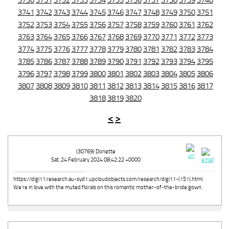
3730
3731
3732
3733
3734
3735
3736
3737
3738
3739
3740
3741
3742
3743
3744
3745
3746
3747
3748
3749
3750
3751
3752
3753
3754
3755
3756
3757
3758
3759
3760
3761
3762
3763
3764
3765
3766
3767
3768
3769
3770
3771
3772
3773
3774
3775
3776
3777
3778
3779
3780
3781
3782
3783
3784
3785
3786
3787
3788
3789
3790
3791
3792
3793
3794
3795
3796
3797
3798
3799
3800
3801
3802
3803
3804
3805
3806
3807
3808
3809
3810
3811
3812
3813
3814
3815
3816
3817
3818
3819
3820
<
>
(30769) Donette
Sat, 24 February 2024 08:42:22 +0000
https://digi11.research.au-syd1.upcloudobjects.com/research/digi11-(151).html
We're in love with the muted florals on this romantic mother-of-the-bride gown.