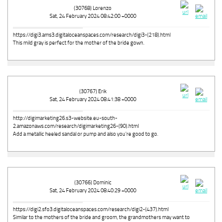
(30768) Lorenzo
Sat, 24 February 2024 08:42:00 +0000
https://digi3.ams3.digitaloceanspaces.com/research/digi3-(218).html
This mild gray is perfect for the mother of the bride gown.
(30767) Erik
Sat, 24 February 2024 08:41:38 +0000
http://digimarketing26.s3-website.eu-south-
2.amazonaws.com/research/digimarketing26-(90).html
Add a metallic heeled sandal or pump and also you're good to go.
(30766) Dominic
Sat, 24 February 2024 08:40:29 +0000
https://digi2.sfo3.digitaloceanspaces.com/research/digi2-(437).html
Similar to the mothers of the bride and groom, the grandmothers may want to