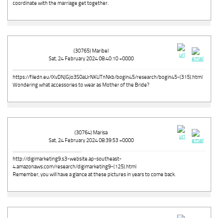
coordinate with the marriage get together.
(30765) Maribel
Sat, 24 February 2024 08:40:10 +0000
https://filedn.eu/lXvDNJGJo3S0aUrNKUTnNkb/bogin45/research/bogin45-(315).html
Wondering what accessories to wear as Mother of the Bride?
(30764) Marisa
Sat, 24 February 2024 08:39:53 +0000
http://digimarketing9.s3-website.ap-southeast-
4.amazonaws.com/research/digimarketing9-(125).html
Remember, you will have a glance at these pictures in years to come back.