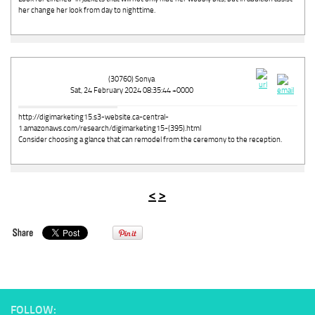
her change her look from day to nighttime.
(30760) Sonya
Sat, 24 February 2024 08:35:44 +0000
http://digimarketing15.s3-website.ca-central-
1.amazonaws.com/research/digimarketing15-(395).html
Consider choosing a glance that can remodel from the ceremony to the reception.
<
>
FOLLOW: