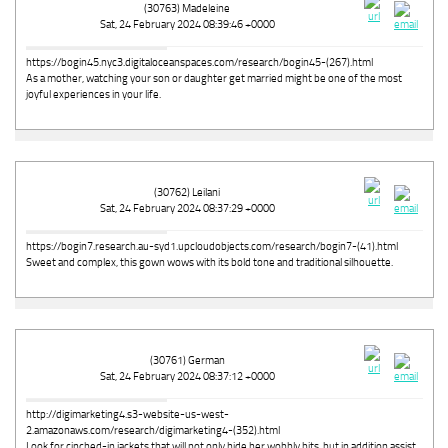
(30763) Madeleine
Sat, 24 February 2024 08:39:46 +0000
https://bogin45.nyc3.digitaloceanspaces.com/research/bogin45-(267).html
As a mother, watching your son or daughter get married might be one of the most
joyful experiences in your life.
(30762) Leilani
Sat, 24 February 2024 08:37:29 +0000
https://bogin7.research.au-syd1.upcloudobjects.com/research/bogin7-(41).html
Sweet and complex, this gown wows with its bold tone and traditional silhouette.
(30761) German
Sat, 24 February 2024 08:37:12 +0000
http://digimarketing4.s3-website-us-west-
2.amazonaws.com/research/digimarketing4-(352).html
Look for cinched-in jackets that will not only hide her wobbly bits, but in addition assist