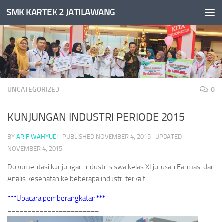
SMK KARTEK 2 JATILAWANG
Skip to content
UNCATEGORIZED
0
KUNJUNGAN INDUSTRI PERIODE 2015
BY
ARIF WAHYUDI
· PUBLISHED
NOVEMBER 4, 2015
· UPDATED
NOVEMBER 4, 2015
Dokumentasi kunjungan industri siswa kelas XI jurusan Farmasi dan
Analis kesehatan ke beberapa industri terkait
***Upacara pemberangkatan***
=======================