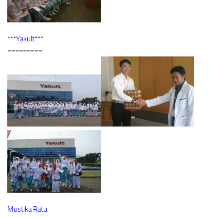
***Yakult***
=========
Mustika Ratu