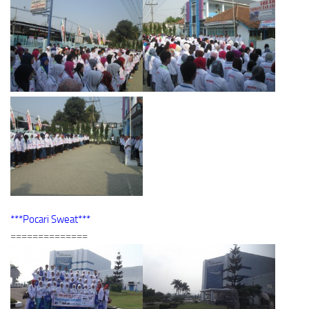
***Pocari Sweat***
==============