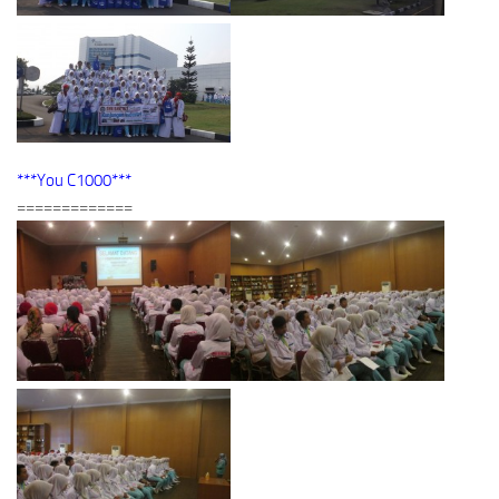
***You C1000***
=============