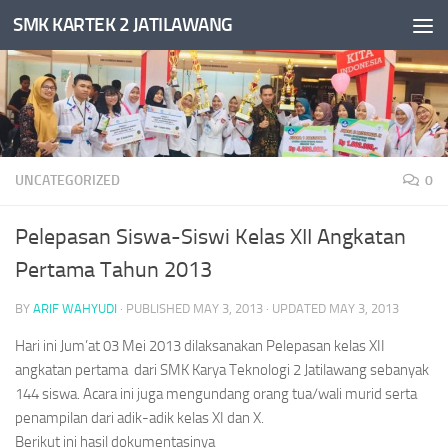
SMK KARTEK 2 JATILAWANG
Skip to content
UNCATEGORIZED
0
Pelepasan Siswa-Siswi Kelas XII Angkatan
Pertama Tahun 2013
BY
ARIF WAHYUDI
· PUBLISHED
MAY 3, 2013
· UPDATED
MAY 3, 2013
Hari ini Jum’at 03 Mei 2013 dilaksanakan Pelepasan kelas XII
angkatan pertama dari SMK Karya Teknologi 2 Jatilawang sebanyak
144 siswa. Acara ini juga mengundang orang tua/wali murid serta
penampilan dari adik-adik kelas XI dan X.
Berikut ini hasil dokumentasinya