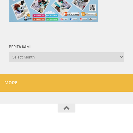
BERITA KAMI
Berita
kami
MORE
SMK KARTEK 2 JATILAWANG © 2026. All Rights Reserved.
Powered by
- Designed with the
Hueman theme