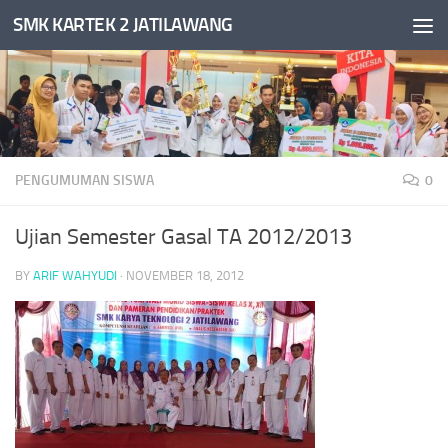
SMK KARTEK 2 JATILAWANG
Skip to content
PENGUMUMAN SISWA
0
Ujian Semester Gasal TA 2012/2013
BY
ARIF WAHYUDI
·
NOVEMBER 18, 2012