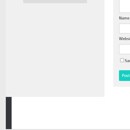
kami
Name
Websi
Sa
SMK KARTEK 2 JATILAWANG © 2026. All Rights Reserved.
Powered by
- Designed with the
Hueman theme