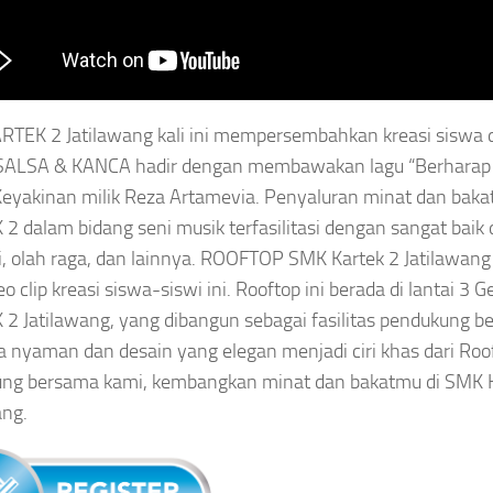
TEK 2 Jatilawang kali ini mempersembahkan kreasi siswa 
SALSA & KANCA hadir dengan membawakan lagu “Berharap t
eyakinan milik Reza Artamevia. Penyaluran minat dan bak
2 dalam bidang seni musik terfasilitasi dengan sangat baik d
ri, olah raga, dan lainnya. ROOFTOP SMK Kartek 2 Jatilawan
eo clip kreasi siswa-siswi ini. Rooftop ini berada di lantai 3
2 Jatilawang, yang dibangun sebagai fasilitas pendukung bel
 nyaman dan desain yang elegan menjadi ciri khas dari Rooft
ung bersama kami, kembangkan minat dan bakatmu di SMK
ang.