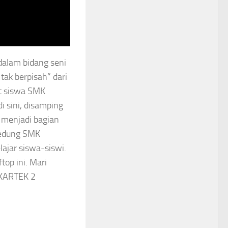
dalam bidang seni
ak berpisah” dari
at siswa SMK
i sini, disamping
g menjadi bagian
 Gedung SMK
ajar siswa-siswi.
op ini. Mari
 KARTEK 2