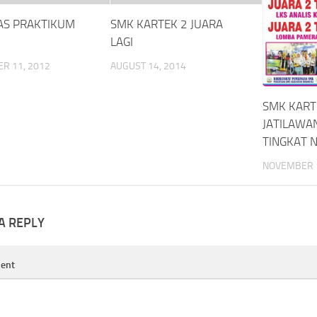
TAS PRAKTIKUM
SMK KARTEK 2 JUARA
LAGI
R 11, 2012
AUGUST 14, 2014
SMK KART
JATILAWAN
TINGKAT 
NOVEMBER 1
A REPLY
ent