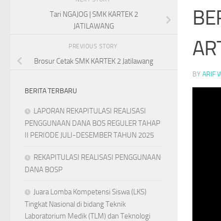
BE
Tari NGAJOG | SMK KARTEK 2
JATILAWANG
ART
PREVIOUS STORY
Brosur Cetak SMK KARTEK 2 Jatilawang
BY
ARIF 
BERITA TERBARU
LAPORAN REKAPITULASI REALISASI
PENGGUNAAN DANA BOS REGULER TAHAP
II PERIODE JULI-DESEMBER TAHUN 2025
REKAPITULASI REALISASI PENGGUNAAN
DANA BOSP
Juara Lomba Kompetensi Siswa (LKS)
Tingkat Nasional di bidang Teknik
Laboratorium Medik (TLM) dan Teknologi