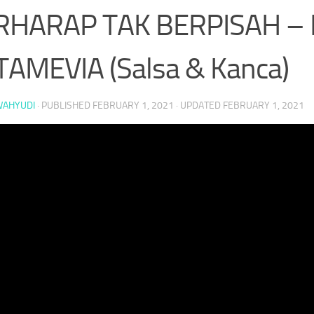
RHARAP TAK BERPISAH –
AMEVIA (Salsa & Kanca)
WAHYUDI
· PUBLISHED
FEBRUARY 1, 2021
· UPDATED
FEBRUARY 1, 2021