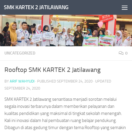
SMK KARTEK 2 JATILAWANG
Skip to content
UNCATEGORIZED
0
Rooftop SMK KARTEK 2 Jatilawang
BY
ARIF WAHYUDI
· PUBLISHED
SEPTEMBER 24, 2020
· UPDATED
SEPTEMBER 24, 2020
SMK KARTEK 2 Jatilawang senantiasa menjadi sorotan melalui
segala inovasi terbarunya dalam memberikan pelayanan dan
kualitas pendidikan yang maksimal di tingkat sekolah menengah.
Kali ini inovasi dalam hal pembuatan ruang belajar pendukung.
Dibagun di atas gedung timur dengan tema Rooftop yang semakin