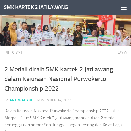
SMK KARTEK 2 JATILAWANG
Skip to content
PRESTASI
0
2 Medali diraih SMK Kartek 2 Jatilawang
dalam Kejuraan Nasional Purwokerto
Championship 2022
BY
ARIF WAHYUDI
·
NOVEMBER 14, 2022
Dalam Kejuraan Nasional Purwokerto Championship 2022 kali ini
Merpati Putih SMK Kartek 2 Jatilawang mendapatkan 2 medali
perunggu dari nomor Seni tunggal tangan kosong dan Kelas Laga